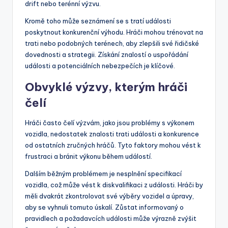
drift nebo terénní výzvu.
Kromě toho může seznámení se s tratí události
poskytnout konkurenční výhodu. Hráči mohou trénovat na
trati nebo podobných terénech, aby zlepšili své řidičské
dovednosti a strategii. Získání znalostí o uspořádání
události a potenciálních nebezpečích je klíčové.
Obvyklé výzvy, kterým hráči
čelí
Hráči často čelí výzvám, jako jsou problémy s výkonem
vozidla, nedostatek znalosti trati události a konkurence
od ostatních zručných hráčů. Tyto faktory mohou vést k
frustraci a bránit výkonu během událostí.
Dalším běžným problémem je nesplnění specifikací
vozidla, což může vést k diskvalifikaci z události. Hráči by
měli dvakrát zkontrolovat své výběry vozidel a úpravy,
aby se vyhnuli tomuto úskalí. Zůstat informovaný o
pravidlech a požadavcích události může výrazně zvýšit