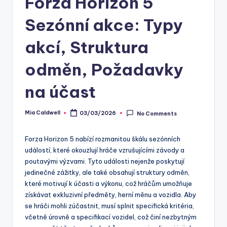
Forza Horizon 5
Sezónní akce: Typy
akcí, Struktura
odměn, Požadavky
na účast
Mia Caldwell
03/03/2026
No Comments
Posted
by
Forza Horizon 5 nabízí rozmanitou škálu sezónních
událostí, které okouzlují hráče vzrušujícími závody a
poutavými výzvami. Tyto události nejenže poskytují
jedinečné zážitky, ale také obsahují struktury odměn,
které motivují k účasti a výkonu, což hráčům umožňuje
získávat exkluzivní předměty, herní měnu a vozidla. Aby
se hráči mohli zúčastnit, musí splnit specifická kritéria,
včetně úrovně a specifikací vozidel, což činí nezbytným