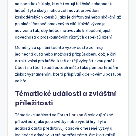
na specifické úkoly, které testují řidičské schopnosti
hráčů. Tyto úkoly mohou zahrnovat provádění
kaskadérských kousků, jako je driftování nebo skákání, až
po plnění časově omezených cílů. Každá výzva je
navržena tak, aby hráče motivovala k zlepšení jejich
dovedností a prozkoumávání různých aspektů řízení.
Odměny za splnění těchto výzev často zahrnují
jedinečná auta nebo možnosti přizpůsobení, což je činí
atraktivními pro hráče, kteří chtějí vylepšit svou garáž.
Účast na těchto událostech může také pomoci hráčům
získat vyznamenání, která přispívají k celkovému postupu
ve hře.
Tématické události a zvláštní
příležitosti
Tématické události ve Forza
Horizon 5
oslavují různé
příležitosti, jako jsou svátky nebo výročí hry. Tyto
události často představují časově omezené výzvy a
jedinečné odměny, které odrážejí téma, čímž vytvářejí