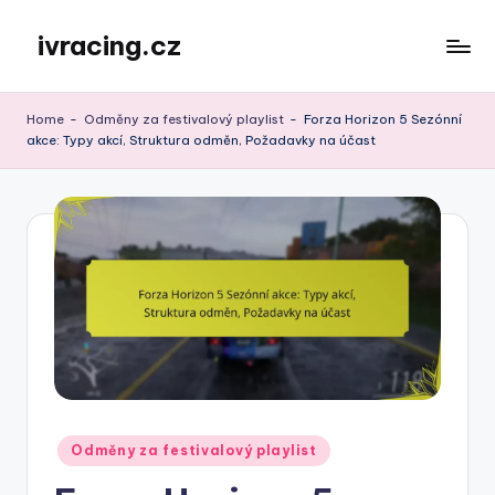
ivracing.cz
Skip
to
content
Home
-
Odměny za festivalový playlist
-
Forza Horizon 5 Sezónní
akce: Typy akcí, Struktura odměn, Požadavky na účast
Posted
Odměny za festivalový playlist
in