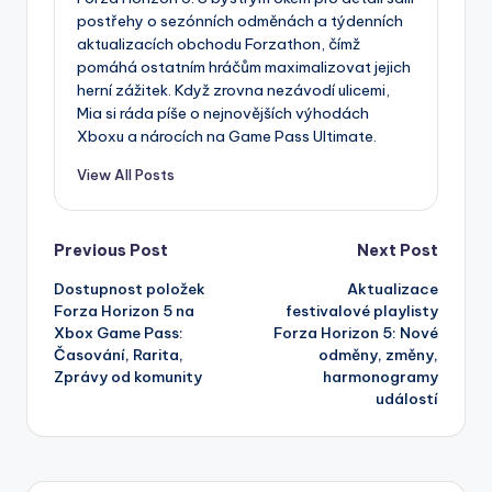
postřehy o sezónních odměnách a týdenních
aktualizacích obchodu Forzathon, čímž
pomáhá ostatním hráčům maximalizovat jejich
herní zážitek. Když zrovna nezávodí ulicemi,
Mia si ráda píše o nejnovějších výhodách
Xboxu a nárocích na Game Pass Ultimate.
View All Posts
Post
Previous Post
Next Post
Dostupnost položek
Aktualizace
navigation
Forza Horizon 5 na
festivalové playlisty
Xbox Game Pass:
Forza Horizon 5: Nové
Časování, Rarita,
odměny, změny,
Zprávy od komunity
harmonogramy
událostí