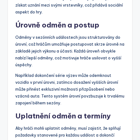
získat uznání mezi svými vrstevníky, což přidává sociální
aspekt do hry.
Úrovně odměn a postup
Odměny v sezónních událostech jsou strukturovány do
úrovní, což hráčům umožňuje postupovat skrze úrovně na
základě jejich výkonu a účasti. Každá úroveň obvykle
nabízí lepší odměny, což motivuje hráče usilovat o vyšší
úspěchy.
Například dokončení série výzev může odemknout
vozidlo v první úrovni, zatímco dosažení vyšších úrovní
může přinést exkluzivní možnosti přizpůsobení nebo
vzácná auta. Tento systém úrovní povzbuzuje k trvalému
zapojení během sezóny.
Uplatnění odměn a termíny
Aby hráči mohli uplatnit odměny, musí zajistit, že splňují
požadavky stanovené pro každou událost a dokončí