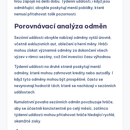
hrou zapojili na delší dobu. Týdenní události, i když jsou
odměňující, obvykle poskytují menší pobídky, které
nemusí přitahovat tolik pozornosti.
Porovnávací analýza odměn
Sezónní události obvykle nabízejí odměny vyšší úrovně,
včetně exkluzivních aut, oblečení a herní měny. Hráči
mohou získat významné odměny za dokončení všech
výzev v rámci sezóny, což činí investici času výhodnou.
Týdenní události na druhé straně poskytují menší
odměny, které mohou zahrnovat kredity nebo autodíly. I
když tyto odměny mohou být prospěšné, často se
nevyrovnají hodnotě těch, které se nacházejí v sezónních
událostech.
Kumulativní povaha sezónních odměn povzbuzuje hráče,
aby se účastnili konzistentně po celý měsíc, zatímco
týdenní události mohou přitahovat hráče hledající rychlé,
okamžité zisky.