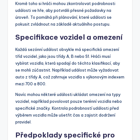
Kromě toho si hráči mohou zkontrolovat podrobnosti
události ve hře, aby potvrdili přesné požadavky na
úroveň. To pomáhá při plánování, které události se
pokusit zvládnout na základě aktuálního postupu.
Specifikace vozidel a omezení
Každá sezónní událost obvykle má specifická omezení
tříd vozidel, jako jsou třídy A, B nebo S1. Hráči musí
vybírat vozidla, která spadají do těchto klasifikací, aby
se mohli zúčastnit. Například událost může vyžadovat
auto z třídy A, což zahrnuje vozidla s výkonovým indexem
mezi 700 a 800.
Navíc mohou některé události ukládat omezení na typy
vozidel, například povolovat pouze terénní vozidla nebo
specifické značky. Kontrola podrobností události před
výběrem vozidla může ušetřit čas a zajistit dodržení
pravidel.
Předpoklady specifické pro