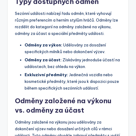
Typy dostupných odměn
Sezónní události nabízejí řadu odměn, které vyhovují
různým preferencím a herním stylům hráčů. Odměny lze
rozdělit do kategorií na odměny založené na výkonu,
odměny za účast a speciální předměty události.
Odměny za výkon:
Udělovány za dosažení
specifických milníků nebo dokončení výzev.
Odměny za účast:
Získávány jednoduše účastí na
událostech, bez ohledu na výkon.
Exkluzivní předměty:
Jedinečná vozidla nebo
kosmetické předměty, které jsou k dispozici pouze
během specifických sezónních událostí.
Odměny založené na výkonu
vs. odměny za účast
Odměny založené na výkonu jsou udělovány za
dokončení výzev nebo dosažení určitých cílů v rámci
události. Tyto odměny obvykle zahrnují předměty s vyšší