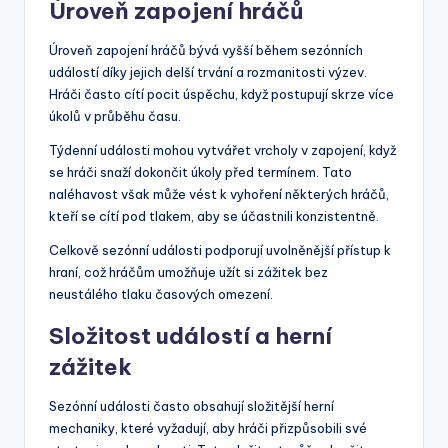
Úroveň zapojení hráčů
Úroveň zapojení hráčů bývá vyšší během sezónních
událostí díky jejich delší trvání a rozmanitosti výzev.
Hráči často cítí pocit úspěchu, když postupují skrze více
úkolů v průběhu času.
Týdenní události mohou vytvářet vrcholy v zapojení, když
se hráči snaží dokončit úkoly před termínem. Tato
naléhavost však může vést k vyhoření některých hráčů,
kteří se cítí pod tlakem, aby se účastnili konzistentně.
Celkově sezónní události podporují uvolněnější přístup k
hraní, což hráčům umožňuje užít si zážitek bez
neustálého tlaku časových omezení.
Složitost událostí a herní
zážitek
Sezónní události často obsahují složitější herní
mechaniky, které vyžadují, aby hráči přizpůsobili své