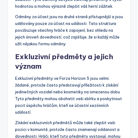
hodnotou a mohou výrazně zlepšit váš herní zážitek.
Odměny za účast jsou na druhé straně přístupnější a jsou
udělovány pouze za účast na události. Tato struktura
povzbuzuje všechny hráče k zapojení, bez ohledu na
jejich úroveň dovedností, což zajišťuje, že si každý může
užít nějakou formu odměny.
Exkluzivní předměty a jejich
význam
Exkluzivní předměty ve Forza Horizon 5 jsou velmi
žádané, protože často představují příležitosti k získání
jedinečných vozidel nebo kosmetiky na omezenou dobu.
Tyto předměty mohou obohatit vaši sbírku a poskytnout
pocit úspěchu hráčům, kteří se účastní sezónních
událostí.
Získání exkluzivních předmětů může také zlepšit vaši
pozici v komunitě, protože často znamenají oddanost a
dovednosti. Hráči, kteří tyto předměty vystavují, mohou