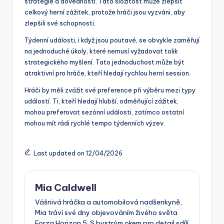
strategie a dovednosti. Tato složitost může zlepšit
celkový herní zážitek, protože hráči jsou vyzváni, aby
zlepšili své schopnosti.
Týdenní události, i když jsou poutavé, se obvykle zaměřují
na jednoduché úkoly, které nemusí vyžadovat tolik
strategického myšlení. Tato jednoduchost může být
atraktivní pro hráče, kteří hledají rychlou herní session.
Hráči by měli zvážit své preference při výběru mezi typy
událostí. Ti, kteří hledají hlubší, odměňující zážitek,
mohou preferovat sezónní události, zatímco ostatní
mohou mít rádi rychlé tempo týdenních výzev.
Last updated on 12/04/2026
Mia Caldwell
Vášnivá hráčka a automobilová nadšenkyně,
Mia tráví své dny objevováním živého světa
Forza Horizon 5. S bystrým okem pro detail sdílí