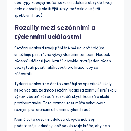
oba typy zapojují hráče, sezónní události obvykle trvají
déle a obsahují složitější úkoly, což oslovuje širší
spektrum hráčů.
Rozdíly mezi sezónními a
týdenními událostmi
Sezónní události trvají přibližně měsíc, což hráčům
umožňuje plnit různé výzvy vlastním tempem. Naopak
týdenní události jsou kratší, obvykle trvají jeden týden,
což vytváří pocit naléhavosti pro hráče, aby se
zúčastnili.
Týdenní události se často zaměřují na specifické úkoly
nebo vozidla, zatímco sezónní události zahrnují širší škálu
výzev, včetně závodů, kaskadérských kousků a úkolů
prozkoumávání. Tato rozmanitost může vyhovovat
různým preferencím a herním stylům hráčů.
Kromě toho sezónní události obvykle nabízejí
podstatnější odměny, což povzbuzuje hráče, aby se s