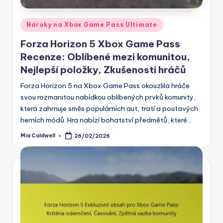
Posted
Nároky na Xbox Game Pass Ultimate
in
Forza Horizon 5 Xbox Game Pass
Recenze: Oblíbené mezi komunitou,
Nejlepší položky, Zkušenosti hráčů
Forza Horizon 5 na Xbox Game Pass okouzlila hráče
svou rozmanitou nabídkou oblíbených prvků komunity,
která zahrnuje směs populárních aut, tratí a poutavých
herních módů. Hra nabízí bohatství předmětů, které…
Mia Caldwell
26/02/2026
Posted
by