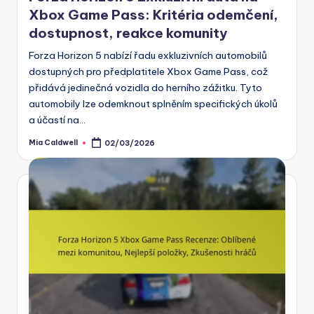
Xbox Game Pass: Kritéria odemčení,
dostupnost, reakce komunity
Forza Horizon 5 nabízí řadu exkluzivních automobilů
dostupných pro předplatitele Xbox Game Pass, což
přidává jedinečná vozidla do herního zážitku. Tyto
automobily lze odemknout splněním specifických úkolů
a účastí na…
Mia Caldwell
02/03/2026
Posted
by