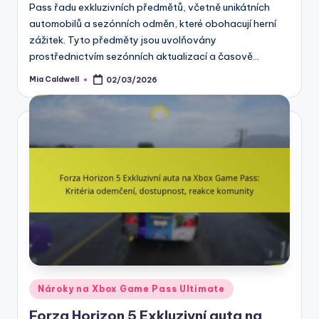
Pass řadu exkluzivních předmětů, včetně unikátních
automobilů a sezónních odměn, které obohacují herní
zážitek. Tyto předměty jsou uvolňovány
prostřednictvím sezónních aktualizací a časově…
Mia Caldwell
02/03/2026
Posted
by
Posted
Nároky na Xbox Game Pass Ultimate
in
Forza Horizon 5 Exkluzivní auta na