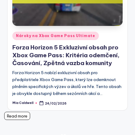
Posted
Nároky na Xbox Game Pass Ultimate
in
Forza Horizon 5 Exkluzivní obsah pro
Xbox Game Pass: Kritéria odemčení,
Časování, Zpětná vazba komunity
Forza Horizon 5 nabízí exkluzivní obsah pro
předplatitele Xbox Game Pass, který lze odemknout
plněním specifických výzev a úkolů ve hře. Tento obsah
je obvykle dostupný během sezónních akcí a…
Mia Caldwell
24/02/2026
Posted
by
Read more