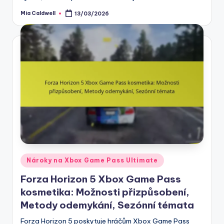
Mia Caldwell
13/03/2026
Posted
by
Posted
Nároky na Xbox Game Pass Ultimate
in
Forza Horizon 5 Xbox Game Pass
kosmetika: Možnosti přizpůsobení,
Metody odemykání, Sezónní témata
Forza Horizon 5 poskytuje hráčům Xbox Game Pass