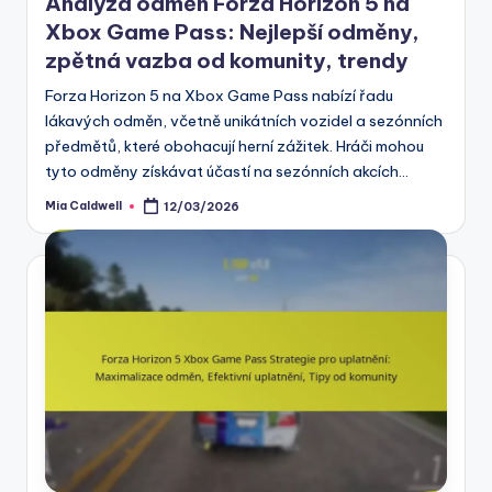
Analýza odměn Forza Horizon 5 na
Xbox Game Pass: Nejlepší odměny,
zpětná vazba od komunity, trendy
Forza Horizon 5 na Xbox Game Pass nabízí řadu
lákavých odměn, včetně unikátních vozidel a sezónních
předmětů, které obohacují herní zážitek. Hráči mohou
tyto odměny získávat účastí na sezónních akcích…
Mia Caldwell
12/03/2026
Posted
by