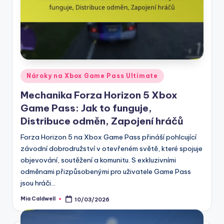
Posted
Nároky na Xbox Game Pass Ultimate
in
Mechanika Forza Horizon 5 Xbox
Game Pass: Jak to funguje,
Distribuce odměn, Zapojení hráčů
Forza Horizon 5 na Xbox Game Pass přináší pohlcující
závodní dobrodružství v otevřeném světě, které spojuje
objevování, soutěžení a komunitu. S exkluzivními
odměnami přizpůsobenými pro uživatele Game Pass
jsou hráči…
Mia Caldwell
10/03/2026
Posted
by