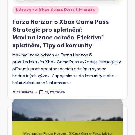
Posted
Nároky na Xbox Game Pass Ultimate
in
Forza Horizon 5 Xbox Game Pass
Strategie pro uplatnění:
Maximalizace odměn, Efektivní
uplatnění, Tipy od komunity
Maximalizace odměn ve Forza Horizon 5
prostřednictvím Xbox Game Pass vyžaduje strategický
přístup k pochopení sezónních odměn a vysoce
hodnotných výzev. Zapojením se do komunity mohou
hráči získat cenné informace…
Mia Caldwell
11/03/2026
Posted
by