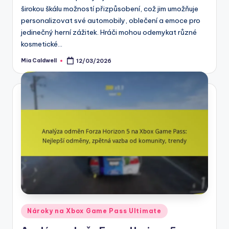
širokou škálu možností přizpůsobení, což jim umožňuje
personalizovat své automobily, oblečení a emoce pro
jedinečný herní zážitek. Hráči mohou odemykat různé
kosmetické…
Mia Caldwell
12/03/2026
Posted
by
Posted
Nároky na Xbox Game Pass Ultimate
in