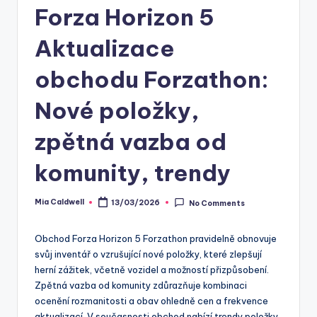
Forza Horizon 5
Aktualizace
obchodu Forzathon:
Nové položky,
zpětná vazba od
komunity, trendy
Mia Caldwell
13/03/2026
No Comments
Posted
by
Obchod Forza Horizon 5 Forzathon pravidelně obnovuje
svůj inventář o vzrušující nové položky, které zlepšují
herní zážitek, včetně vozidel a možností přizpůsobení.
Zpětná vazba od komunity zdůrazňuje kombinaci
ocenění rozmanitosti a obav ohledně cen a frekvence
aktualizací. V současnosti obchod nabízí trendy položky,