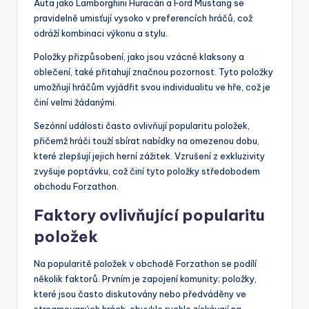
Auta jako Lamborghini Huracán a Ford Mustang se
pravidelně umisťují vysoko v preferencích hráčů, což
odráží kombinaci výkonu a stylu.
Položky přizpůsobení, jako jsou vzácné klaksony a
oblečení, také přitahují značnou pozornost. Tyto položky
umožňují hráčům vyjádřit svou individualitu ve hře, což je
činí velmi žádanými.
Sezónní události často ovlivňují popularitu položek,
přičemž hráči touží sbírat nabídky na omezenou dobu,
které zlepšují jejich herní zážitek. Vzrušení z exkluzivity
zvyšuje poptávku, což činí tyto položky středobodem
obchodu Forzathon.
Faktory ovlivňující popularitu
položek
Na popularitě položek v obchodě Forzathon se podílí
několik faktorů. Prvním je zapojení komunity; položky,
které jsou často diskutovány nebo předváděny ve
streamovaných hrách, obvykle rychle získávají na