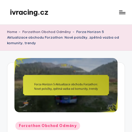
ivracing.cz
Skip
to
content
Home
-
Forzathon Obchod Odměny
-
Forza Horizon 5
Aktualizace obchodu Forzathon: Nové položky, zpětná vazba od
komunity, trendy
Posted
Forzathon Obchod Odměny
in