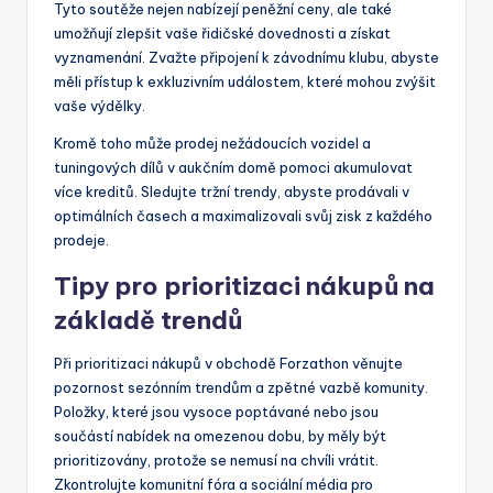
Tyto soutěže nejen nabízejí peněžní ceny, ale také
umožňují zlepšit vaše řidičské dovednosti a získat
vyznamenání. Zvažte připojení k závodnímu klubu, abyste
měli přístup k exkluzivním událostem, které mohou zvýšit
vaše výdělky.
Kromě toho může prodej nežádoucích vozidel a
tuningových dílů v aukčním domě pomoci akumulovat
více kreditů. Sledujte tržní trendy, abyste prodávali v
optimálních časech a maximalizovali svůj zisk z každého
prodeje.
Tipy pro prioritizaci nákupů na
základě trendů
Při prioritizaci nákupů v obchodě Forzathon věnujte
pozornost sezónním trendům a zpětné vazbě komunity.
Položky, které jsou vysoce poptávané nebo jsou
součástí nabídek na omezenou dobu, by měly být
prioritizovány, protože se nemusí na chvíli vrátit.
Zkontrolujte komunitní fóra a sociální média pro