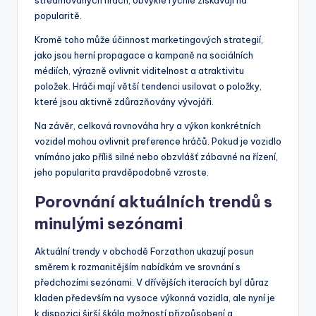
popularitě.
Kromě toho může účinnost marketingových strategií,
jako jsou herní propagace a kampaně na sociálních
médiích, výrazně ovlivnit viditelnost a atraktivitu
položek. Hráči mají větší tendenci usilovat o položky,
které jsou aktivně zdůrazňovány vývojáři.
Na závěr, celková rovnováha hry a výkon konkrétních
vozidel mohou ovlivnit preference hráčů. Pokud je vozidlo
vnímáno jako příliš silné nebo obzvlášť zábavné na řízení,
jeho popularita pravděpodobně vzroste.
Porovnání aktuálních trendů s
minulými sezónami
Aktuální trendy v obchodě Forzathon ukazují posun
směrem k rozmanitějším nabídkám ve srovnání s
předchozími sezónami. V dřívějších iteracích byl důraz
kladen především na vysoce výkonná vozidla, ale nyní je
k dispozici širší škála možností přizpůsobení a