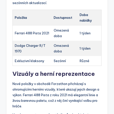
sezónních aktualizací.
Doba
Položka
Dostupnost
nabídky
Omezená
Ferrari 488 Pista 2021
1 týden
doba
Dodge Charger R/T
Omezená
1 týden
1970
doba
Exkluzivní klaksony
Sezónní
Různé
Vizuály a herní reprezentace
Nové položky v obchodě Forzathon přicházejí s
ohromujícími herními vizuály, které ukazují jejich design a
výkon. Ferrari 488 Pista z roku 2021 má elegantní linie a
živou barevnou paletu, což z něj činí vynikající volbu pro
hráče.