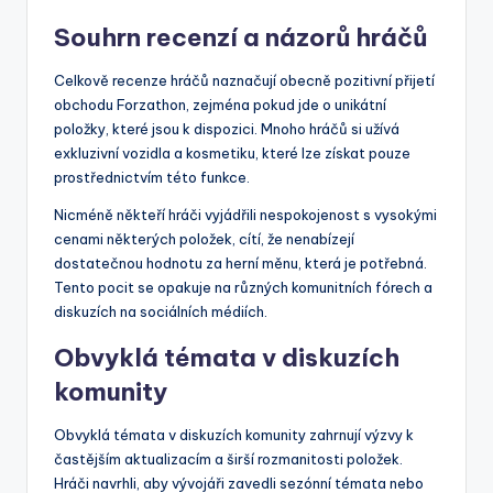
Souhrn recenzí a názorů hráčů
Celkově recenze hráčů naznačují obecně pozitivní přijetí
obchodu Forzathon, zejména pokud jde o unikátní
položky, které jsou k dispozici. Mnoho hráčů si užívá
exkluzivní vozidla a kosmetiku, které lze získat pouze
prostřednictvím této funkce.
Nicméně někteří hráči vyjádřili nespokojenost s vysokými
cenami některých položek, cítí, že nenabízejí
dostatečnou hodnotu za herní měnu, která je potřebná.
Tento pocit se opakuje na různých komunitních fórech a
diskuzích na sociálních médiích.
Obvyklá témata v diskuzích
komunity
Obvyklá témata v diskuzích komunity zahrnují výzvy k
častějším aktualizacím a širší rozmanitosti položek.
Hráči navrhli, aby vývojáři zavedli sezónní témata nebo