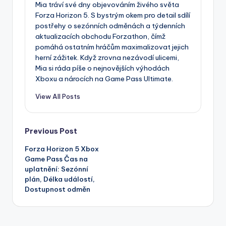
Mia tráví své dny objevováním živého světa
Forza Horizon 5. S bystrým okem pro detail sdílí
postřehy o sezónních odměnách a týdenních
aktualizacích obchodu Forzathon, čímž
pomáhá ostatním hráčům maximalizovat jejich
herní zážitek. Když zrovna nezávodí ulicemi,
Mia si ráda píše o nejnovějších výhodách
Xboxu a nárocích na Game Pass Ultimate.
View All Posts
Post
Previous Post
Forza Horizon 5 Xbox
navigation
Game Pass Čas na
uplatnění: Sezónní
plán, Délka událostí,
Dostupnost odměn