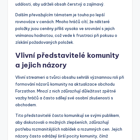
události, aby udrželi obsah čerstvý a zajímavý.
Dalším převažujícím tématem je touha po lepší
rovnováze v cenách. Mnoho hráčů cítí, že některé
položky jsou ceněny příliš vysoko ve srovnání s jejich
vnímanou hodnotou, což vede k frustraci při pokusu o
získání požadovaných položek.
Vlivní představitelé komunity
a jejich názory
Vlivní streameri a tvůrci obsahu sehráli významnou roli při
formování názorů komunity na aktualizace obchodu
Forzathon. Mnozí z nich zdůrazňují důležitost zpětné
vazby hráčů a často sdílejí své osobní zkušenosti s
obchodem.
Tito představitelé často komunikují se svými publikem,
aby diskutovali o možných zlepšeních, zdůrazňují
potřebu rozmanitějších nabídek a rozumných cen. Jejich
názory často odrážejí širší pocity komunity, čímž