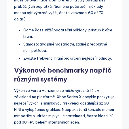
může oslovit hráče, kteří preferují trvalý přístup bez
průběžných poplatků. Nicméně počáteční náklady
mohou být výrazně vyšší, často v rozmezí 60 až 70
dolarů.
Game Pass: nižší počáteční náklady, přístup k více
hrám.
Samostatný: plné vlastnictví, žádné předplatné
není potřeba.
Zvažte frekvenci hraní pro určení nejlepší hodnoty.
Výkonové benchmarky napříč
různými systémy
Výkon ve Forza Horizon 5 se může výrazně lišit v
závislosti na platformě. Xbox Series X obvykle poskytuje
nejlepší výkon, s snímkovou frekvencí dosahující až 60
FPS a vylepšenou grafikou. Naopak starší konzole mohou
mít potíže s udržením plynulé hratelnosti, často klesající
pod 30 FPS během intenzivních scén.