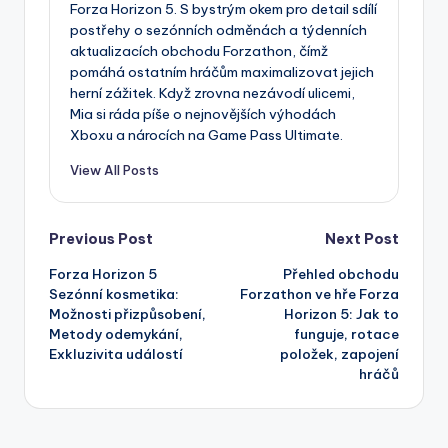
Forza Horizon 5. S bystrým okem pro detail sdílí
postřehy o sezónních odměnách a týdenních
aktualizacích obchodu Forzathon, čímž
pomáhá ostatním hráčům maximalizovat jejich
herní zážitek. Když zrovna nezávodí ulicemi,
Mia si ráda píše o nejnovějších výhodách
Xboxu a nárocích na Game Pass Ultimate.
View All Posts
Post
Previous Post
Next Post
Forza Horizon 5
Přehled obchodu
navigation
Sezónní kosmetika:
Forzathon ve hře Forza
Možnosti přizpůsobení,
Horizon 5: Jak to
Metody odemykání,
funguje, rotace
Exkluzivita událostí
položek, zapojení
hráčů