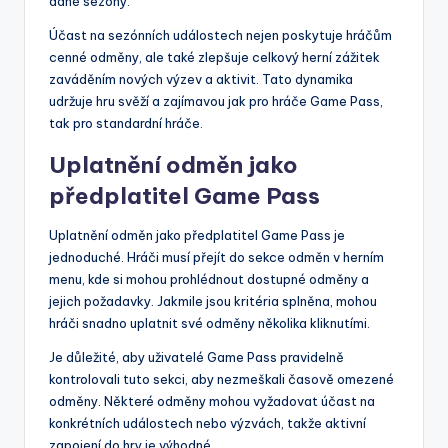
dané sezóny.
Účast na sezónních událostech nejen poskytuje hráčům
cenné odměny, ale také zlepšuje celkový herní zážitek
zaváděním nových výzev a aktivit. Tato dynamika
udržuje hru svěží a zajímavou jak pro hráče Game Pass,
tak pro standardní hráče.
Uplatnění odměn jako
předplatitel Game Pass
Uplatnění odměn jako předplatitel Game Pass je
jednoduché. Hráči musí přejít do sekce odměn v herním
menu, kde si mohou prohlédnout dostupné odměny a
jejich požadavky. Jakmile jsou kritéria splněna, mohou
hráči snadno uplatnit své odměny několika kliknutími.
Je důležité, aby uživatelé Game Pass pravidelně
kontrolovali tuto sekci, aby nezmeškali časově omezené
odměny. Některé odměny mohou vyžadovat účast na
konkrétních událostech nebo výzvách, takže aktivní
zapojení do hry je výhodné.