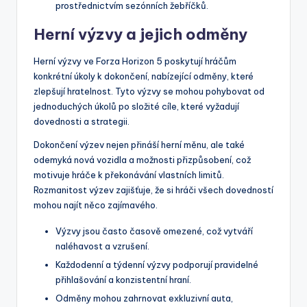
prostřednictvím sezónních žebříčků.
Herní výzvy a jejich odměny
Herní výzvy ve Forza Horizon 5 poskytují hráčům
konkrétní úkoly k dokončení, nabízející odměny, které
zlepšují hratelnost. Tyto výzvy se mohou pohybovat od
jednoduchých úkolů po složité cíle, které vyžadují
dovednosti a strategii.
Dokončení výzev nejen přináší herní měnu, ale také
odemyká nová vozidla a možnosti přizpůsobení, což
motivuje hráče k překonávání vlastních limitů.
Rozmanitost výzev zajišťuje, že si hráči všech dovedností
mohou najít něco zajímavého.
Výzvy jsou často časově omezené, což vytváří
naléhavost a vzrušení.
Každodenní a týdenní výzvy podporují pravidelné
přihlašování a konzistentní hraní.
Odměny mohou zahrnovat exkluzivní auta,