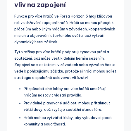
vliv na zapojení
Funkce pro více hráčů ve Forza Horizon 5 hrají klíčovou
roli v udržování zapojení hráčů. Hráči se mohou připojit k
přátelům nebo jiným hráčům v závodech, kooperativních
misích a objevování otevřeného světa, což vytváří
dynamický herní zážitek.
Tyto režimy pro více hráčů podporují týmovou práci a
soutěžení, což může vést k delším herním sezením.
Zapojení se s ostatními v závodech nebo výzvách často
vede k pohlcujícímu zážitku, protože si hráči mohou sdílet
strategie a společně oslavovat vítězství.
Přizpůsobitelné lobby pro více hráčů umožňují
hráčům nastavit vlastní pravidla.
Pravidelně plánované události mohou přitáhnout
větší davy, což zvyšuje soutěžní atmosféru.
Hráči mohou vytvářet kluby, aby vybudovali pocit
komunity a soudržnosti.