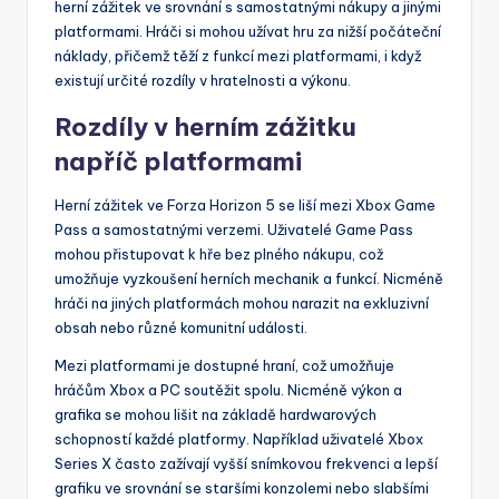
herní zážitek ve srovnání s samostatnými nákupy a jinými
platformami. Hráči si mohou užívat hru za nižší počáteční
náklady, přičemž těží z funkcí mezi platformami, i když
existují určité rozdíly v hratelnosti a výkonu.
Rozdíly v herním zážitku
napříč platformami
Herní zážitek ve Forza Horizon 5 se liší mezi Xbox Game
Pass a samostatnými verzemi. Uživatelé Game Pass
mohou přistupovat k hře bez plného nákupu, což
umožňuje vyzkoušení herních mechanik a funkcí. Nicméně
hráči na jiných platformách mohou narazit na exkluzivní
obsah nebo různé komunitní události.
Mezi platformami je dostupné hraní, což umožňuje
hráčům Xbox a PC soutěžit spolu. Nicméně výkon a
grafika se mohou lišit na základě hardwarových
schopností každé platformy. Například uživatelé Xbox
Series X často zažívají vyšší snímkovou frekvenci a lepší
grafiku ve srovnání se staršími konzolemi nebo slabšími