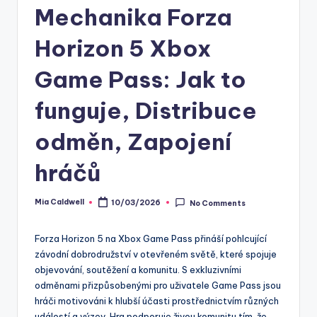
Mechanika Forza
Horizon 5 Xbox
Game Pass: Jak to
funguje, Distribuce
odměn, Zapojení
hráčů
Mia Caldwell
10/03/2026
No Comments
Posted
by
Forza Horizon 5 na Xbox Game Pass přináší pohlcující
závodní dobrodružství v otevřeném světě, které spojuje
objevování, soutěžení a komunitu. S exkluzivními
odměnami přizpůsobenými pro uživatele Game Pass jsou
hráči motivováni k hlubší účasti prostřednictvím různých
událostí a výzev. Hra podporuje živou komunitu tím, že