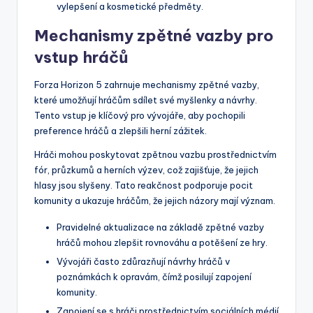
vylepšení a kosmetické předměty.
Mechanismy zpětné vazby pro
vstup hráčů
Forza Horizon 5 zahrnuje mechanismy zpětné vazby,
které umožňují hráčům sdílet své myšlenky a návrhy.
Tento vstup je klíčový pro vývojáře, aby pochopili
preference hráčů a zlepšili herní zážitek.
Hráči mohou poskytovat zpětnou vazbu prostřednictvím
fór, průzkumů a herních výzev, což zajišťuje, že jejich
hlasy jsou slyšeny. Tato reakčnost podporuje pocit
komunity a ukazuje hráčům, že jejich názory mají význam.
Pravidelné aktualizace na základě zpětné vazby
hráčů mohou zlepšit rovnováhu a potěšení ze hry.
Vývojáři často zdůrazňují návrhy hráčů v
poznámkách k opravám, čímž posilují zapojení
komunity.
Zapojení se s hráči prostřednictvím sociálních médií