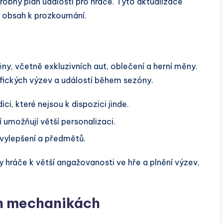
bný plán událostí pro hráče. Tyto aktualizace
vý obsah k prozkoumání.
ny, včetně exkluzivních aut, oblečení a herní měny.
ifických výzev a událostí během sezóny.
ci, které nejsou k dispozici jinde.
 umožňují větší personalizaci.
 vylepšení a předmětů.
 hráče k větší angažovanosti ve hře a plnění výzev,
h mechanikách