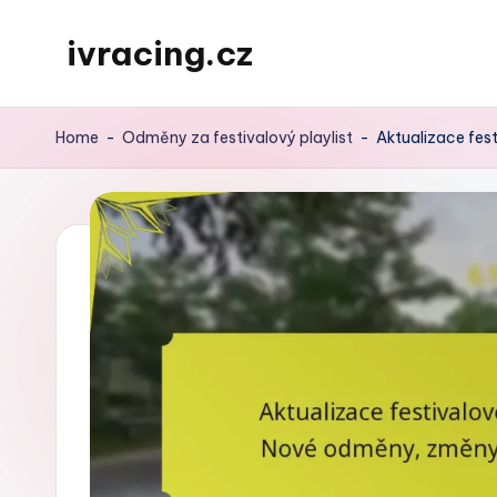
ivracing.cz
Skip
to
content
Home
-
Odměny za festivalový playlist
-
Aktualizace fes