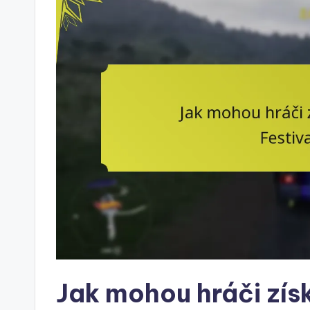
Jak mohou hráči zís