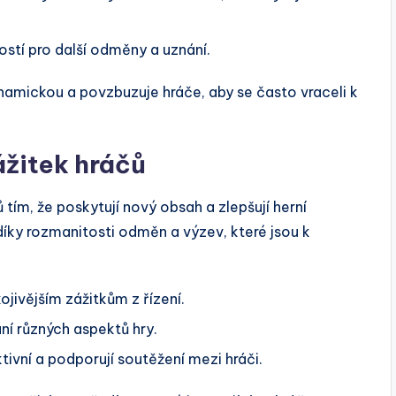
stí pro další odměny a uznání.
namickou a povzbuzuje hráče, aby se často vraceli k
zážitek hráčů
 tím, že poskytují nový obsah a zlepšují herní
 díky rozmanitosti odměn a výzev, které jsou k
jivějším zážitkům z řízení.
í různých aspektů hry.
tivní a podporují soutěžení mezi hráči.