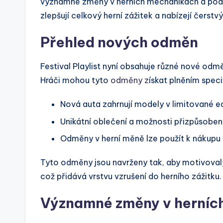
významné změny v herních mechanikách a podro
zlepšují celkový herní zážitek a nabízejí čerst
Přehled nových odměn
Festival Playlist nyní obsahuje různé nové odmě
Hráči mohou tyto
odměny z
ískat plněním spec
Nová auta zahrnují modely v limitované edi
Unikátní oblečení a možnosti přizpůsobení
Odměny v herní měně lze použít k nákupu
Tyto odměny jsou navrženy tak, aby motivovaly
což přidává vrstvu vzrušení do herního zážitku.
Významné změny v herníc