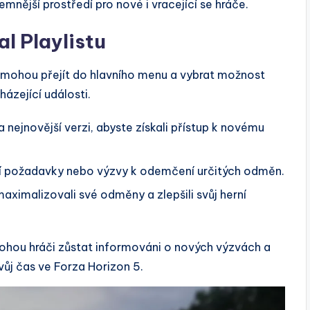
emnější prostředí pro nové i vracející se hráče.
al Playlistu
áči mohou přejít do hlavního menu a vybrat možnost
cházející události.
a nejnovější verzi, abyste získali přístup k novému
lní požadavky nebo výzvy k odemčení určitých odměn.
aximalizovali své odměny a zlepšili svůj herní
mohou hráči zůstat informováni o nových výzvách a
svůj čas ve Forza Horizon 5.