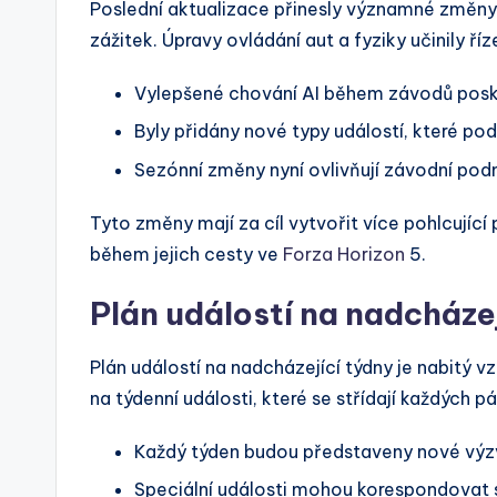
Poslední aktualizace přinesly významné změny 
zážitek. Úpravy ovládání aut a fyziky učinily říze
Vylepšené chování AI během závodů posky
Byly přidány nové typy událostí, které podp
Sezónní změny nyní ovlivňují závodní pod
Tyto změny mají za cíl vytvořit více pohlcující
během jejich cesty ve
Forza Horizon
5.
Plán událostí na nadcházej
Plán událostí na nadcházející týdny je nabitý v
na týdenní události, které se střídají každých pá
Každý týden budou představeny nové výzvy,
Speciální události mohou korespondovat s