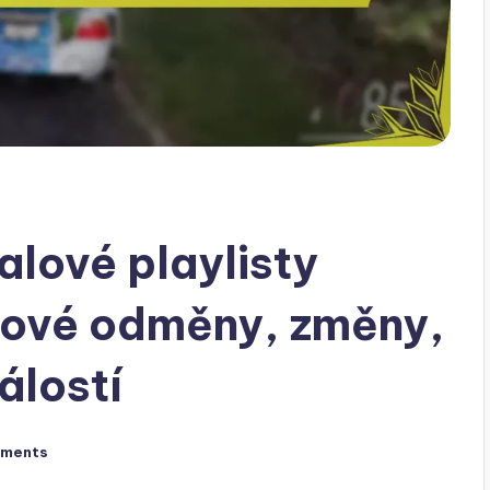
alové playlisty
Nové odměny, změny,
lostí
ments