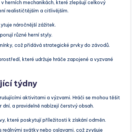
v herních mechanikách, které zlepšují celkový
ní realističtějším a citlivějším.
tuje náročnější zážitek.
orují různé herní styly.
mínky, což přidává strategické prvky do závodů.
 prostředí, které udržuje hráče zapojené a vyzvané
ící týdny
zrušujícími aktivitami a výzvami. Hráči se mohou těšit
r dní, a pravidelně nabízejí čerstvý obsah.
 které poskytují příležitosti k získání odměn.
 reálnými svátky nebo oslavami, což zvyšuje