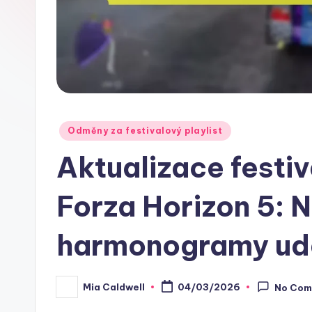
Posted
Odměny za festivalový playlist
in
Aktualizace festiv
Forza Horizon 5: 
harmonogramy udá
Mia Caldwell
04/03/2026
No Com
Posted
by