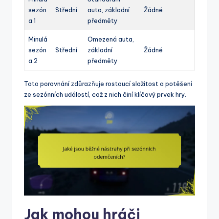
sezón
Střední
auta, základní
Žádné
a 1
předměty
Minulá
Omezená auta,
sezón
Střední
základní
Žádné
a 2
předměty
Toto porovnání zdůrazňuje rostoucí složitost a potěšení
ze sezónních událostí, což z nich činí klíčový prvek hry.
Jak mohou hráči