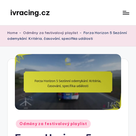
ivracing.cz
Skip
to
content
Home
-
Odměny za festivalový playlist
-
Forza Horizon 5 Sezónní
odemykání: Kritéria, časování, specifika události
Posted
Odměny za festivalový playlist
in