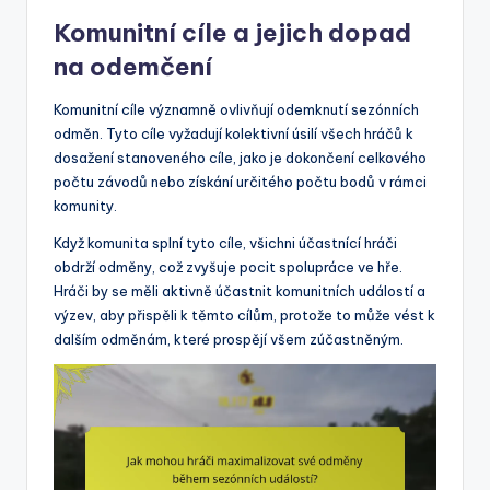
Komunitní cíle a jejich dopad
na odemčení
Komunitní cíle významně ovlivňují odemknutí sezónních
odměn. Tyto cíle vyžadují kolektivní úsilí všech hráčů k
dosažení stanoveného cíle, jako je dokončení celkového
počtu závodů nebo získání určitého počtu bodů v rámci
komunity.
Když komunita splní tyto cíle, všichni účastnící hráči
obdrží odměny, což zvyšuje pocit spolupráce ve hře.
Hráči by se měli aktivně účastnit komunitních událostí a
výzev, aby přispěli k těmto cílům, protože to může vést k
dalším odměnám, které prospějí všem zúčastněným.