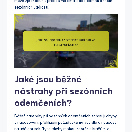
může zjednodušit proces maximalizace odměn během
sezónních událostí.
Jaké jsou běžné
nástrahy při sezónních
odemčeních?
Běžné nástrahy při sezónních odemčeních zahrnují chyby
v načasování, přehlížení požadavků na vozidla a neúčast
na událostech. Tyto chyby mohou zabránit hráčům v