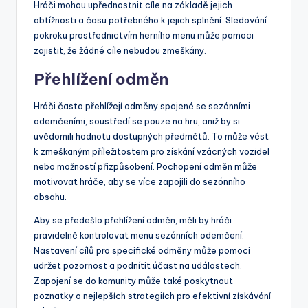
Hráči mohou upřednostnit cíle na základě jejich
obtížnosti a času potřebného k jejich splnění. Sledování
pokroku prostřednictvím herního menu může pomoci
zajistit, že žádné cíle nebudou zmeškány.
Přehlížení odměn
Hráči často přehlížejí odměny spojené se sezónními
odemčeními, soustředí se pouze na hru, aniž by si
uvědomili hodnotu dostupných předmětů. To může vést
k zmeškaným příležitostem pro získání vzácných vozidel
nebo možností přizpůsobení. Pochopení odměn může
motivovat hráče, aby se více zapojili do sezónního
obsahu.
Aby se předešlo přehlížení odměn, měli by hráči
pravidelně kontrolovat menu sezónních odemčení.
Nastavení cílů pro specifické odměny může pomoci
udržet pozornost a podnítit účast na událostech.
Zapojení se do komunity může také poskytnout
poznatky o nejlepších strategiích pro efektivní získávání