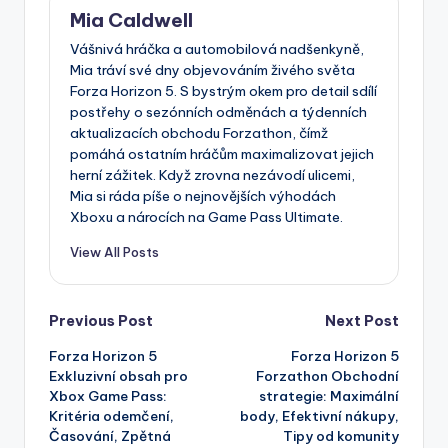
Mia Caldwell
Vášnivá hráčka a automobilová nadšenkyně,
Mia tráví své dny objevováním živého světa
Forza Horizon 5. S bystrým okem pro detail sdílí
postřehy o sezónních odměnách a týdenních
aktualizacích obchodu Forzathon, čímž
pomáhá ostatním hráčům maximalizovat jejich
herní zážitek. Když zrovna nezávodí ulicemi,
Mia si ráda píše o nejnovějších výhodách
Xboxu a nárocích na Game Pass Ultimate.
View All Posts
Post
Previous Post
Next Post
Forza Horizon 5
Forza Horizon 5
navigation
Exkluzivní obsah pro
Forzathon Obchodní
Xbox Game Pass:
strategie: Maximální
Kritéria odemčení,
body, Efektivní nákupy,
Časování, Zpětná
Tipy od komunity