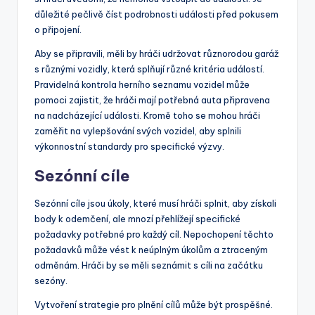
důležité pečlivě číst podrobnosti události před pokusem
o připojení.
Aby se připravili, měli by hráči udržovat různorodou garáž
s různými vozidly, která splňují různé kritéria událostí.
Pravidelná kontrola herního seznamu vozidel může
pomoci zajistit, že hráči mají potřebná auta připravena
na nadcházející události. Kromě toho se mohou hráči
zaměřit na vylepšování svých vozidel, aby splnili
výkonnostní standardy pro specifické výzvy.
Sezónní cíle
Sezónní cíle jsou úkoly, které musí hráči splnit, aby získali
body k odemčení, ale mnozí přehlížejí specifické
požadavky potřebné pro každý cíl. Nepochopení těchto
požadavků může vést k neúplným úkolům a ztraceným
odměnám. Hráči by se měli seznámit s cíli na začátku
sezóny.
Vytvoření strategie pro plnění cílů může být prospěšné.