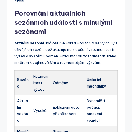
řízení.
Porovnání aktuálních
sezónních událostí s minulými
sezónami
Aktuální sezónní události ve Forza Horizon 5 se vyvinuly z
dřívějších sezón, což ukazuje na zlepšení v rozmanitosti
výzev a systému odměn. Hráči mohou zaznamenat trend
směrem k zajímavějším a rozmanitějším výzvám.
Rozman
Sezón
Unikátní
itost
Odměny
a
mechaniky
výzev
Aktuá
Dynamičtí
lní
Exkluzivní auta,
počasí,
Vysoká
sezón
přizpůsobení
omezení
a
vozidel
Minulá
Standardní