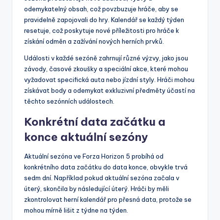
odemykatelný obsah, což povzbuzuje hráče, aby se
pravidelně zapojovali do hry. Kalendář se každý týden
resetuje, což poskytuje nové příležitosti pro hráče k
získání odměn a zažívání nových herních prvků.
Události v každé sezóně zahrnují různé výzvy, jako jsou
závody, časové zkoušky a speciální akce, které mohou
vyžadovat specifická auta nebo jízdní styly. Hráči mohou
získávat body a odemykat exkluzivní předměty účastí na
těchto sezónních událostech.
Konkrétní data začátku a
konce aktuální sezóny
Aktuální sezóna ve Forza Horizon 5 probíhá od
konkrétního data začátku do data konce, obvykle trvá
sedm dní. Například pokud aktuální sezóna začala v
úterý, skončila by následující úterý. Hráči by měli
zkontrolovat herní kalendář pro přesná data, protože se
mohou mírně lišit z týdne na týden.