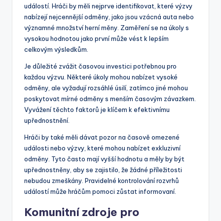
událostí. Hráči by měli nejprve identifikovat, které výzvy
nabízejí nejcennější odměny, jako jsou vzácná auta nebo
významné množství herní měny. Zaměření se na úkoly s
vysokou hodnotou jako první může vést k lepším
celkovým výsledkům.
Je důležité zvážit časovou investici potřebnou pro
každou výzvu. Některé úkoly mohou nabízet vysoké
odměny, ale vyžadují rozsáhlé úsilí, zatímco jiné mohou
poskytovat mírné odměny s menším časovým závazkem.
Vyvážení těchto faktorů je klíčem k efektivnímu
upřednostnění.
Hráči by také měli dávat pozor na časově omezené
události nebo výzvy, které mohou nabízet exkluzivní
odměny. Tyto často mají vyšší hodnotu a měly by být
upřednostněny, aby se zajistilo, že žádné příležitosti
nebudou zmeškány. Pravidelné kontrolování rozvrhů
událostí může hráčům pomoci zůstat informovaní.
Komunitní zdroje pro