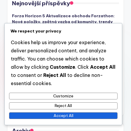
Nejnovější příspěvky
Forza Horizon 5 Aktualizace obchodu Forzathon:
Nové položky, zpětná vazba od komunity, trendy
We respect your privacy
Forza Horizon 5 Xbox Game Pass Čas na uplatnění:
Sezónní plán, Délka událostí, Dostupnost odměn
Cookies help us improve your experience,
Forza Horizon 5 Xbox Game Pass kosmetika:
deliver personalized content, and analyze
Možnosti přizpůsobení, Metody odemykání,
traffic. You can choose which cookies to
Sezónní témata
allow by clicking
Customize
. Click
Accept All
Mechanika obchodu Forzathon ve hře Forza
to consent or
Reject All
to decline non-
Horizon 5: Jak funguje, distribuce odměn, zapojení
hráčů
essential cookies.
Analýza odměn Forza Horizon 5 na Xbox Game
Customize
Pass: Nejlepší odměny, zpětná vazba od komunity,
trendy
Reject All
Accept All
Archiv