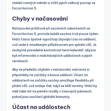
získání cenných odměn a ztížit jejich celkový postup ve
Forza Horizon 5.
Chyby v načasování
Načasování je klíčové při sezónních odemčeních ve
Forza Horizon 5, protože každá sezóna trvá pouze týden.
Hráči často špatně vypočítají zbývající čas na události,
což vede k zmeškaným příležitostem pro splnění cílů. Je
nezbytné pravidelně kontrolovat herní kalendář, abyste
byli informováni o nadcházejících událostech a jejich
termínech.
Aby se předešlo chybám v načasování, nastavte si
připomínky na začátky a konce událostí. Účast na
událostech na začátku sezóny umožňuje flexibilitu při
plnění cílů, což snižuje tlak, když se blíží termíny. Hráči by
měli také mít na paměti rozdíly v časových pásmech,
pokud jsou součástí globální komunity.
Účast na událostech