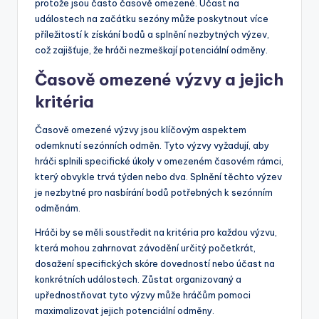
protože jsou často časově omezené. Účast na
událostech na začátku sezóny může poskytnout více
příležitostí k získání bodů a splnění nezbytných výzev,
což zajišťuje, že hráči nezmeškají potenciální odměny.
Časově omezené výzvy a jejich
kritéria
Časově omezené výzvy jsou klíčovým aspektem
odemknutí sezónních odměn. Tyto výzvy vyžadují, aby
hráči splnili specifické úkoly v omezeném časovém rámci,
který obvykle trvá týden nebo dva. Splnění těchto výzev
je nezbytné pro nasbírání bodů potřebných k sezónním
odměnám.
Hráči by se měli soustředit na kritéria pro každou výzvu,
která mohou zahrnovat závodění určitý početkrát,
dosažení specifických skóre dovedností nebo účast na
konkrétních událostech. Zůstat organizovaný a
upřednostňovat tyto výzvy může hráčům pomoci
maximalizovat jejich potenciální odměny.