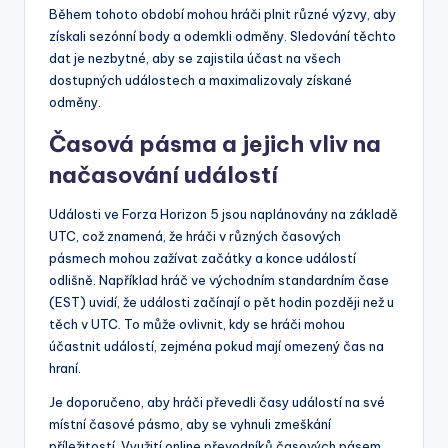
Během tohoto období mohou hráči plnit různé výzvy, aby
získali sezónní body a odemkli odměny. Sledování těchto
dat je nezbytné, aby se zajistila účast na všech
dostupných událostech a maximalizovaly získané
odměny.
Časová pásma a jejich vliv na
načasování událostí
Události ve Forza Horizon 5 jsou naplánovány na základě
UTC, což znamená, že hráči v různých časových
pásmech mohou zažívat začátky a konce událostí
odlišně. Například hráč ve východním standardním čase
(EST) uvidí, že události začínají o pět hodin později než u
těch v UTC. To může ovlivnit, kdy se hráči mohou
účastnit událostí, zejména pokud mají omezený čas na
hraní.
Je doporučeno, aby hráči převedli časy událostí na své
místní časové pásmo, aby se vyhnuli zmeškání
příležitostí. Využití online převodníků časových pásem