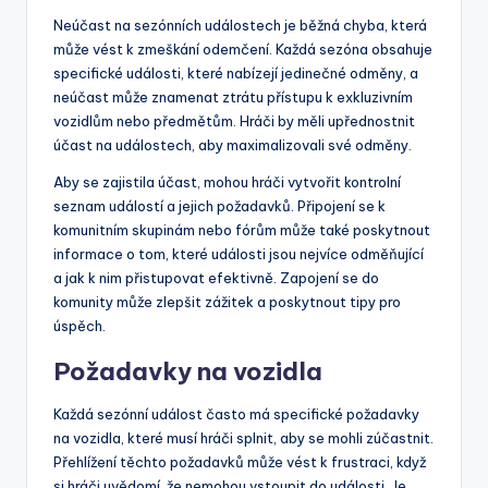
Neúčast na sezónních událostech je běžná chyba, která
může vést k zmeškání odemčení. Každá sezóna obsahuje
specifické události, které nabízejí jedinečné odměny, a
neúčast může znamenat ztrátu přístupu k exkluzivním
vozidlům nebo předmětům. Hráči by měli upřednostnit
účast na událostech, aby maximalizovali své odměny.
Aby se zajistila účast, mohou hráči vytvořit kontrolní
seznam událostí a jejich požadavků. Připojení se k
komunitním skupinám nebo fórům může také poskytnout
informace o tom, které události jsou nejvíce odměňující
a jak k nim přistupovat efektivně. Zapojení se do
komunity může zlepšit zážitek a poskytnout tipy pro
úspěch.
Požadavky na vozidla
Každá sezónní událost často má specifické požadavky
na vozidla, které musí hráči splnit, aby se mohli zúčastnit.
Přehlížení těchto požadavků může vést k frustraci, když
si hráči uvědomí, že nemohou vstoupit do události. Je