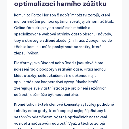
optimalizaci herního zážitku
Komunita Forza Horizon 5 nabízí množství zdrojů, které
mohou hráčům pomoci optimalizovat jejich herní zážitek.
Online fóra, skupiny na sociálních médiích a
specializované webové stránky často obsahují návody,
tipy a strategie sdílené zkušenými hráči. Zapojení se do
těchto komunit může poskytnout poznatky, které
zlepšují výkon.
Platformy jako Discord nebo Reddit jsou skvělé pro
nalezení rad a podpory v reálném čase. Hráči mohou
klást otázky, sdílet zkušenosti a dokonce najít
spoluhráče pro kooperativní výzvy. Mnoho hráčů
zveřejňuje své vlastní strategie pro plnění sezónních
událostí, což může být neocenitelné.
Kromě toho někteří členové komunity vytvářejí podrobné
tabulky nebo grafy, které popisují nejlepší přístupy k
sezónním odemčením, včetně optimálních nastavení
vozidel a načasování událostí. Využití těchto zdrojů