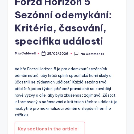
Forza Horizon 5
Sezónní odemykání:
Kritéria, časování,
specifika události
Mia Caldwell
25/02/2026
No Comments
Posted
by
Ve hře Forza Horizon 5 je pro odemknutí sezónních
odměn nutné, aby hráči splnili specifické herní úkoly a
účastnili se týdenních událostí. Každá sezóna trvá
přibližně jeden týden, přičemž pravidelně se zavádějí
nové výzvy a cíle, aby byla zkušenost zajímavá. Zůstat
informovaný o načasování a kritériích těchto událostí je
nezbytné pro maximalizaci odměn a zlepšení herního
zážitku.
Key sections in the article: