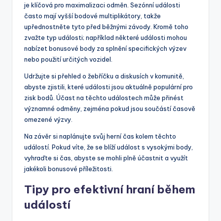
je klíčová pro maximalizaci odměn. Sezónní události
často mají vyšší bodové multiplikátory, takže
upřednostněte tyto před běžnými závody. Kromě toho
zvažte typ události; například některé události mohou
nabízet bonusové body za splnění specifických výzev
nebo použití určitých vozidel.
Udržujte si přehled o žebříčku a diskusích v komunitě,
abyste zjistili, které události jsou aktuálně populární pro
zisk bodů. Účast na těchto událostech může přinést
významné odměny, zejména pokud jsou součástí časově
omezené výzvy.
Na závěr si naplánujte svůj herní čas kolem těchto
událostí. Pokud víte, že se blíží událost s vysokými body,
vyhraďte si čas, abyste se mohli plně účastnit a využít
jakékoli bonusové příležitosti.
Tipy pro efektivní hraní během
událostí