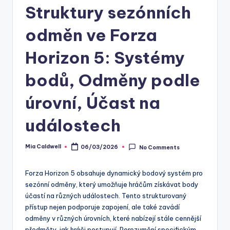
Struktury sezónních
odměn ve Forza
Horizon 5: Systémy
bodů, Odměny podle
úrovní, Účast na
událostech
Mia Caldwell
06/03/2026
No Comments
Posted
by
Forza Horizon 5 obsahuje dynamický bodový systém pro
sezónní odměny, který umožňuje hráčům získávat body
účastí na různých událostech. Tento strukturovaný
přístup nejen podporuje zapojení, ale také zavádí
odměny v různých úrovních, které nabízejí stále cennější
předměty, jak hráči postupují. Porozumění specifickým