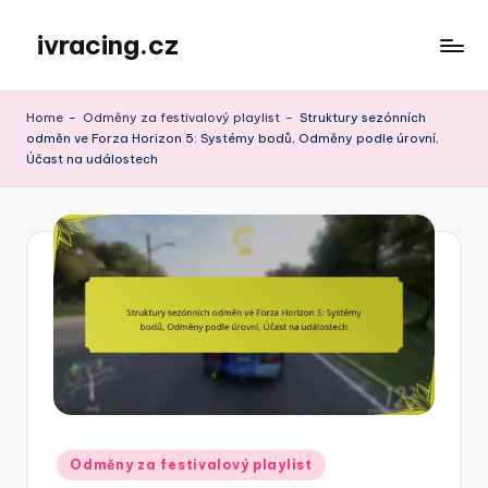
ivracing.cz
Skip
to
content
Home
-
Odměny za festivalový playlist
-
Struktury sezónních
odměn ve Forza Horizon 5: Systémy bodů, Odměny podle úrovní,
Účast na událostech
Posted
Odměny za festivalový playlist
in