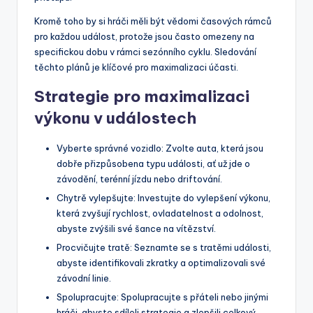
Kromě toho by si hráči měli být vědomi časových rámců
pro každou událost, protože jsou často omezeny na
specifickou dobu v rámci sezónního cyklu. Sledování
těchto plánů je klíčové pro maximalizaci účasti.
Strategie pro maximalizaci
výkonu v událostech
Vyberte správné vozidlo: Zvolte auta, která jsou
dobře přizpůsobena typu události, ať už jde o
závodění, terénní jízdu nebo driftování.
Chytrě vylepšujte: Investujte do vylepšení výkonu,
která zvyšují rychlost, ovladatelnost a odolnost,
abyste zvýšili své šance na vítězství.
Procvičujte tratě: Seznamte se s tratěmi události,
abyste identifikovali zkratky a optimalizovali své
závodní linie.
Spolupracujte: Spolupracujte s přáteli nebo jinými
hráči, abyste sdíleli strategie a zlepšili celkový