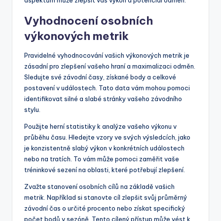
aspektům může zlepšit váš výkon a potenciál odměn.
Vyhodnocení osobních
výkonových metrik
Pravidelné vyhodnocování vašich výkonových metrik je
zásadní pro zlepšení vašeho hraní a maximalizaci odměn.
Sledujte své závodní časy, získané body a celkové
postavení v událostech. Tato data vám mohou pomoci
identifikovat silné a slabé stránky vašeho závodního
stylu.
Použijte herní statistiky k analýze vašeho výkonu v
průběhu času. Hledejte vzory ve svých výsledcích, jako
je konzistentně slabý výkon v konkrétních událostech
nebo na tratích. To vám může pomoci zaměřit vaše
tréninkové sezení na oblasti, které potřebují zlepšení.
Zvažte stanovení osobních cílů na základě vašich
metrik. Například si stanovte cíl zlepšit svůj průměrný
závodní čas o určité procento nebo získat specifický
počet bodů v sezóně. Tento cílený přístup může vést k