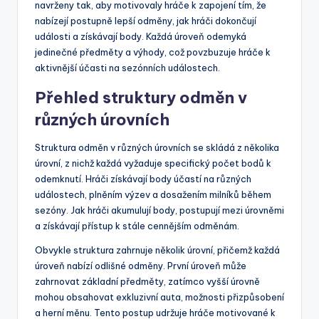
navrženy tak, aby motivovaly hráče k zapojení tím, že
nabízejí postupně lepší odměny, jak hráči dokončují
události a získávají body. Každá úroveň odemyká
jedinečné předměty a výhody, což povzbuzuje hráče k
aktivnější účasti na sezónních událostech.
Přehled struktury odměn v
různých úrovních
Struktura odměn v různých úrovních se skládá z několika
úrovní, z nichž každá vyžaduje specifický počet bodů k
odemknutí. Hráči získávají body účastí na různých
událostech, plněním výzev a dosažením milníků během
sezóny. Jak hráči akumulují body, postupují mezi úrovněmi
a získávají přístup k stále cennějším odměnám.
Obvykle struktura zahrnuje několik úrovní, přičemž každá
úroveň nabízí odlišné odměny. První úroveň může
zahrnovat základní předměty, zatímco vyšší úrovně
mohou obsahovat exkluzivní auta, možnosti přizpůsobení
a herní měnu. Tento postup udržuje hráče motivované k