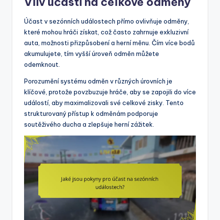
Vliv účasti na celkové odměny
Účast v sezónních událostech přímo ovlivňuje odměny,
které mohou hráči získat, což často zahrnuje exkluzivní
auta, možnosti přizpůsobení a herní měnu. Čím více bodů
akumulujete, tím vyšší úroveň odměn můžete
odemknout.
Porozumění systému odměn v různých úrovních je
klíčové, protože povzbuzuje hráče, aby se zapojili do více
událostí, aby maximalizovali své celkové zisky. Tento
strukturovaný přístup k odměnám podporuje
soutěživého ducha a zlepšuje herní zážitek.