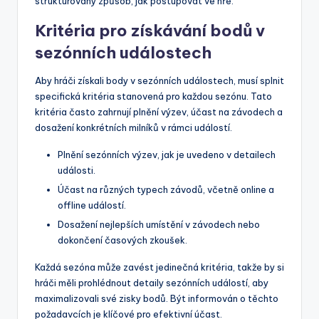
strukturovaný způsob, jak postupovat ve hře.
Kritéria pro získávání bodů v
sezónních událostech
Aby hráči získali body v sezónních událostech, musí splnit
specifická kritéria stanovená pro každou sezónu. Tato
kritéria často zahrnují plnění výzev, účast na závodech a
dosažení konkrétních milníků v rámci událostí.
Plnění sezónních výzev, jak je uvedeno v detailech
události.
Účast na různých typech závodů, včetně online a
offline událostí.
Dosažení nejlepších umístění v závodech nebo
dokončení časových zkoušek.
Každá sezóna může zavést jedinečná kritéria, takže by si
hráči měli prohlédnout detaily sezónních událostí, aby
maximalizovali své zisky bodů. Být informován o těchto
požadavcích je klíčové pro efektivní účast.