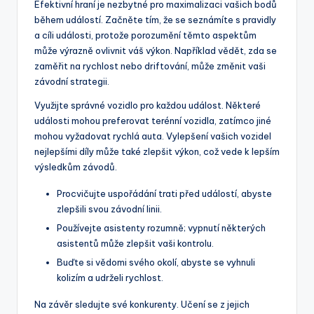
Efektivní hraní je nezbytné pro maximalizaci vašich bodů
během událostí. Začněte tím, že se seznámíte s pravidly
a cíli události, protože porozumění těmto aspektům
může výrazně ovlivnit váš výkon. Například vědět, zda se
zaměřit na rychlost nebo driftování, může změnit vaši
závodní strategii.
Využijte správné vozidlo pro každou událost. Některé
události mohou preferovat terénní vozidla, zatímco jiné
mohou vyžadovat rychlá auta. Vylepšení vašich vozidel
nejlepšími díly může také zlepšit výkon, což vede k lepším
výsledkům závodů.
Procvičujte uspořádání trati před událostí, abyste
zlepšili svou závodní linii.
Používejte asistenty rozumně; vypnutí některých
asistentů může zlepšit vaši kontrolu.
Buďte si vědomi svého okolí, abyste se vyhnuli
kolizím a udrželi rychlost.
Na závěr sledujte své konkurenty. Učení se z jejich