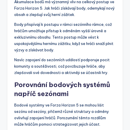
Akumulace bodů má významný vliv na celkový postup ve
Forza Horizon 5. Jak hráči získávají body, odemykají nový
obsah a zlepšují svůj herní zážitek.
Body přispívají k postupu v rámci sezónního rámce, což
hráčům umožňuje přístup k odměnám vyšší úrovně a
exkluzivnímu obsahu. Tento postup může vést k
uspokojivějšímu hernímu zážitku, když se hráči snaží plnit
výzvy a získávat body.
Navíc zapojení do sezónních událostí podporuje pocit
komunity a soutěživosti, což povzbuzuje hráče, aby
zlepšovali své dovednosti a aktivněji se účastnili hry.
Porovnání bodových systémů
napříč sezónami
Bodové systémy ve Forza Horizon 5 se mohou lišit
sezónu od sezóny, přičemž různé struktury a odměny
ovlivňují zapojení hráčů. Porozumění těmto rozdílům
může hráčům pomoci strategizovat jejich účast.