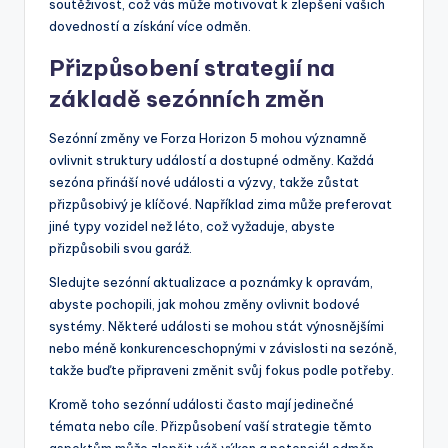
soutěživost, což vás může motivovat k zlepšení vašich
dovedností a získání více odměn.
Přizpůsobení strategií na
základě sezónních změn
Sezónní změny ve Forza Horizon 5 mohou významně
ovlivnit struktury událostí a dostupné odměny. Každá
sezóna přináší nové události a výzvy, takže zůstat
přizpůsobivý je klíčové. Například zima může preferovat
jiné typy vozidel než léto, což vyžaduje, abyste
přizpůsobili svou garáž.
Sledujte sezónní aktualizace a poznámky k opravám,
abyste pochopili, jak mohou změny ovlivnit bodové
systémy. Některé události se mohou stát výnosnějšími
nebo méně konkurenceschopnými v závislosti na sezóně,
takže buďte připraveni změnit svůj fokus podle potřeby.
Kromě toho sezónní události často mají jedinečné
témata nebo cíle. Přizpůsobení vaší strategie těmto