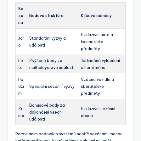
Se
zó
Bodová struktura
Klíčové odměny
na
Exkluzivní auta a
Jar
Standardní výzvy a
kosmetické
o
události
předměty
Lé
Zvýšené body za
Jedinečná vylepšení
to
multiplayerové události
a herní měna
Po
Vzácná vozidla a
dzi
Speciální sezónní výzvy
sběratelské
m
předměty
Bonusové body za
Zi
Exkluzivní sezónní
dokončení všech
ma
obsah
událostí
Porovnáním bodových systémů napříč sezónami mohou
hráči identifikovat, které události nabízejí nejlepší