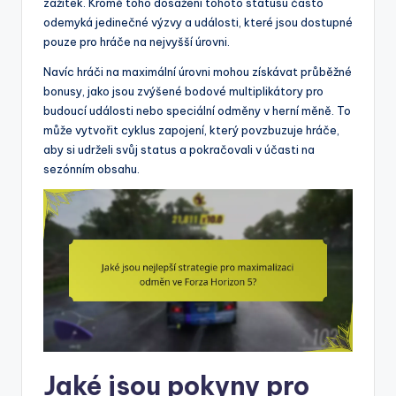
zážitek. Kromě toho dosažení tohoto statusu často
odemyká jedinečné výzvy a události, které jsou dostupné
pouze pro hráče na nejvyšší úrovni.
Navíc hráči na maximální úrovni mohou získávat průběžné
bonusy, jako jsou zvýšené bodové multiplikátory pro
budoucí události nebo speciální odměny v herní měně. To
může vytvořit cyklus zapojení, který povzbuzuje hráče,
aby si udrželi svůj status a pokračovali v účasti na
sezónním obsahu.
Jaké jsou pokyny pro