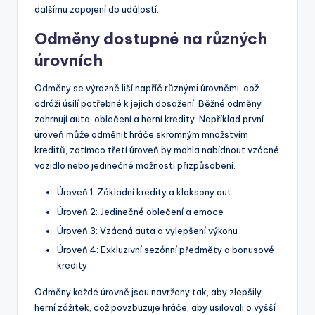
dalšímu zapojení do událostí.
Odměny dostupné na různých
úrovních
Odměny se výrazně liší napříč různými úrovněmi, což
odráží úsilí potřebné k jejich dosažení. Běžné odměny
zahrnují auta, oblečení a herní kredity. Například první
úroveň může odměnit hráče skromným množstvím
kreditů, zatímco třetí úroveň by mohla nabídnout vzácné
vozidlo nebo jedinečné možnosti přizpůsobení.
Úroveň 1: Základní kredity a klaksony aut
Úroveň 2: Jedinečné oblečení a emoce
Úroveň 3: Vzácná auta a vylepšení výkonu
Úroveň 4: Exkluzivní sezónní předměty a bonusové
kredity
Odměny každé úrovně jsou navrženy tak, aby zlepšily
herní zážitek, což povzbuzuje hráče, aby usilovali o vyšší