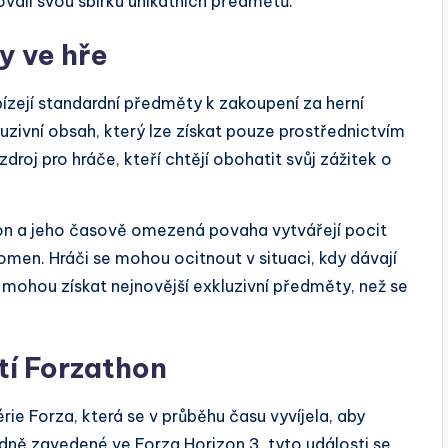
vali svou sbírku unikátních předmětů.
y ve hře
ízejí standardní předměty k zakoupení za herní
zivní obsah, který lze získat pouze prostřednictvím
zdroj pro hráče, kteří chtějí obohatit svůj zážitek o
on a jeho časově omezená povaha vytvářejí pocit
omen. Hráči se mohou ocitnout v situaci, kdy dávají
e mohou získat nejnovější exkluzivní předměty, než se
tí Forzathon
e Forza, která se v průběhu času vyvíjela, aby
ně zavedené ve Forza Horizon 3, tyto události se