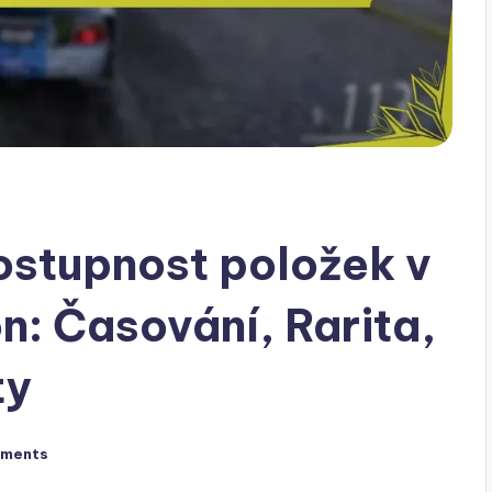
ostupnost položek v
: Časování, Rarita,
ty
ments