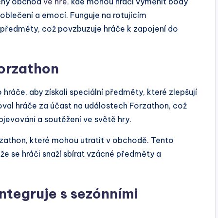
ečný obchod
ve hře
, kde mohou hráči vyměnit body
oblečení a emocí. Funguje na rotujícím
 předměty, což povzbuzuje hráče k zapojení do
Forzathon
hráče, aby získali speciální předměty, které zlepšují
ňoval hráče za účast na událostech Forzathon, což
jevování a soutěžení ve světě hry.
rzathon, které mohou utratit v obchodě. Tento
že se hráči snaží sbírat vzácné předměty a
ntegruje s sezónními