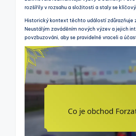
rozšířily v rozsahu a složitosti a staly se klíč
Historický kontext těchto událostí zdůrazňuje z
Neustálým zaváděním nových výzev a jejich in
povzbuzováni, aby se pravidelně vraceli a účastni