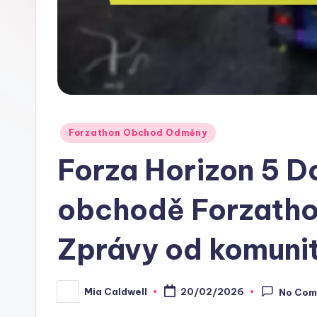
Posted
Forzathon Obchod Odměny
in
Forza Horizon 5 D
obchodě Forzathon
Zprávy od komuni
Mia Caldwell
20/02/2026
No Com
Posted
by