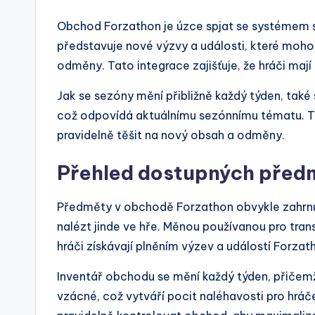
Obchod Forzathon je úzce spjat se systémem
představuje nové výzvy a události, které mohou 
odměny. Tato integrace zajišťuje, že hráči mají
Jak se sezóny mění přibližně každý týden, ta
což odpovídá aktuálnímu sezónnímu tématu. To
pravidelně těšit na nový obsah a odměny.
Přehled dostupných před
Předměty v obchodě Forzathon obvykle zahrnují
nalézt jinde ve hře. Měnou používanou pro tra
hráči získávají plněním výzev a událostí Forzat
Inventář obchodu se mění každý týden, přičemž
vzácné, což vytváří pocit naléhavosti pro hráče,