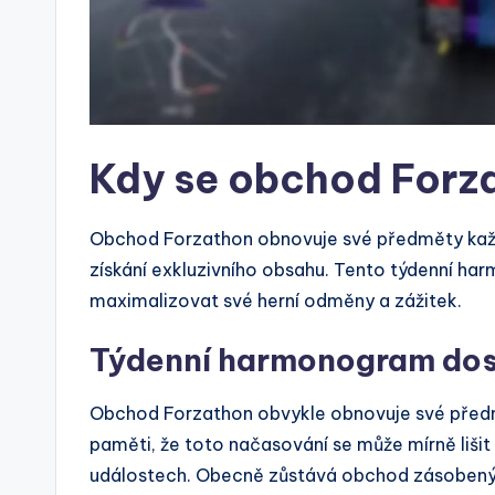
Kdy se obchod Forz
Obchod Forzathon obnovuje své předměty každý
získání exkluzivního obsahu. Tento týdenní har
maximalizovat své herní odměny a zážitek.
Týdenní harmonogram dos
Obchod Forzathon obvykle obnovuje své předmě
paměti, že toto načasování se může mírně lišit 
událostech. Obecně zůstává obchod zásobený 