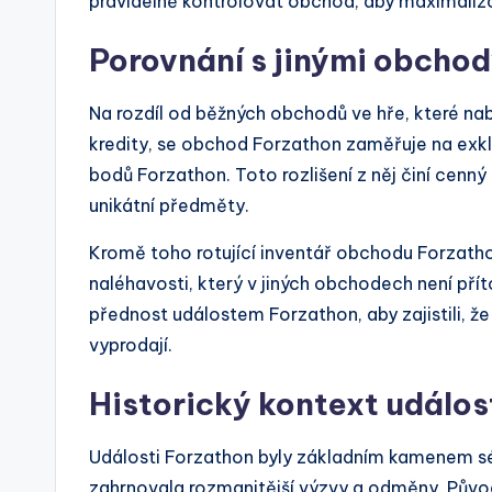
pravidelně kontrolovat obchod, aby maximalizo
Porovnání s jinými obchod
Na rozdíl od běžných obchodů ve hře, které nab
kredity, se obchod Forzathon zaměřuje na exklu
bodů Forzathon. Toto rozlišení z něj činí cenný 
unikátní předměty.
Kromě toho rotující inventář obchodu Forzath
naléhavosti, který v jiných obchodech není přít
přednost událostem Forzathon, aby zajistili, ž
vyprodají.
Historický kontext událos
Události Forzathon byly základním kamenem séri
zahrnovala rozmanitější výzvy a odměny. Původ