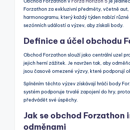
Obchod Forzathon v
Forza Horizon 5
je jedin
Forzathon za exkluzivní předměty, včetně aut, 
harmonogramu, který každý týden nabízí různé
sezónních událostí a výzev, aby získali body.
Definice a účel obchodu 
Obchod Forzathon slouží jako centrální uzel pro 
jejich herní zážitek. Je navržen tak, aby odmě
jsou časově omezené výzvy, které podporují ob
Splněním těchto výzev získávají hráči body Fo
systém podporuje trvalé zapojení do hry, proto
předvádět své úspěchy.
Jak se obchod Forzathon i
odměnami