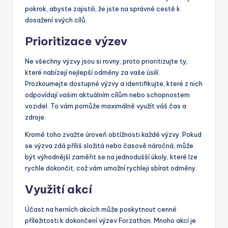
pokrok, abyste zajistili, že jste na správné cestě k
dosažení svých cílů.
Prioritizace výzev
Ne všechny výzvy jsou si rovny, proto prioritizujte ty,
které nabízejí nejlepší odměny za vaše úsilí.
Prozkoumejte dostupné výzvy a identifikujte, které z nich
odpovídají vašim aktuálním cílům nebo schopnostem
vozidel. To vám pomůže maximálně využít váš čas a
zdroje.
Kromě toho zvažte úroveň obtížnosti každé výzvy. Pokud
se výzva zdá příliš složitá nebo časově náročná, může
být výhodnější zaměřit se na jednodušší úkoly, které lze
rychle dokončit, což vám umožní rychleji sbírat odměny.
Využití akcí
Účast na herních akcích může poskytnout cenné
příležitosti k dokončení výzev Forzathon. Mnoho akcí je