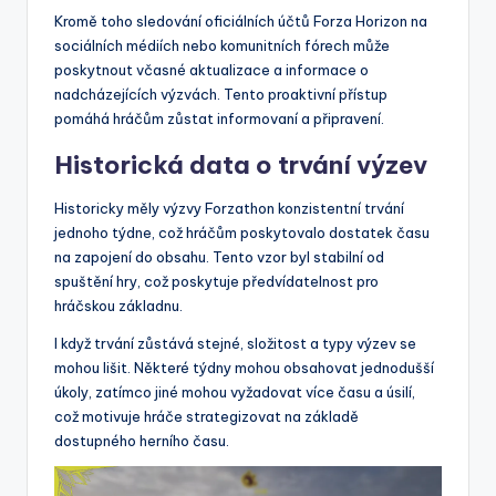
Kromě toho sledování oficiálních účtů Forza Horizon na
sociálních médiích nebo komunitních fórech může
poskytnout včasné aktualizace a informace o
nadcházejících výzvách. Tento proaktivní přístup
pomáhá hráčům zůstat informovaní a připravení.
Historická data o trvání výzev
Historicky měly výzvy Forzathon konzistentní trvání
jednoho týdne, což hráčům poskytovalo dostatek času
na zapojení do obsahu. Tento vzor byl stabilní od
spuštění hry, což poskytuje předvídatelnost pro
hráčskou základnu.
I když trvání zůstává stejné, složitost a typy výzev se
mohou lišit. Některé týdny mohou obsahovat jednodušší
úkoly, zatímco jiné mohou vyžadovat více času a úsilí,
což motivuje hráče strategizovat na základě
dostupného herního času.