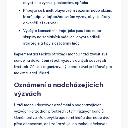
abyste se vyhnuli poslednímu spěchu.
Připojte se k multiplayerovým sezením nebo akcím,
které odpovídají požadavkům výzev, abyste úkoly
dokončili efektivněji.
Využijte komunitní zdroje, jako jsou fóra nebo
skupiny na sociálních médiích, abyste sdíleli
strategie a tipy s ostatními hráči.
Implementací těchto strategií mohou hráči zvýšit své
šance na dokončení všech výzev v daných časových
limitech. Zůstat organizovaný a proaktivní je klíčové pro
maximalizaci účasti.
Oznámení o nadcházejících
výzvách
Hráči mohou dostávat oznámení o nadcházejících
výzvách Forzathon prostřednictvím různých kanálů.
Oznámení ve hře obvykle upozorní hráče den nebo dva
před obnovením, což zdůrazňuje, co mohou očekávat.