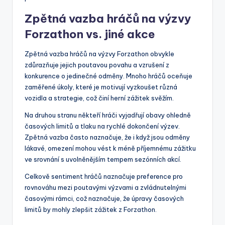
Zpětná vazba hráčů na výzvy
Forzathon vs. jiné akce
Zpětná vazba hráčů na výzvy Forzathon obvykle
zdůrazňuje jejich poutavou povahu a vzrušení z
konkurence o jedinečné odměny. Mnoho hráčů oceňuje
zaměřené úkoly, které je motivují vyzkoušet různá
vozidla a strategie, což činí herní zážitek svěžím.
Na druhou stranu někteří hráči vyjadřují obavy ohledně
časových limitů a tlaku na rychlé dokončení výzev.
Zpětná vazba často naznačuje, že i když jsou odměny
lákavé, omezení mohou vést k méně příjemnému zážitku
ve srovnání s uvolněnějším tempem sezónních akcí.
Celkově sentiment hráčů naznačuje preference pro
rovnováhu mezi poutavými výzvami a zvládnutelnými
časovými rámci, což naznačuje, že úpravy časových
limitů by mohly zlepšit zážitek z Forzathon.