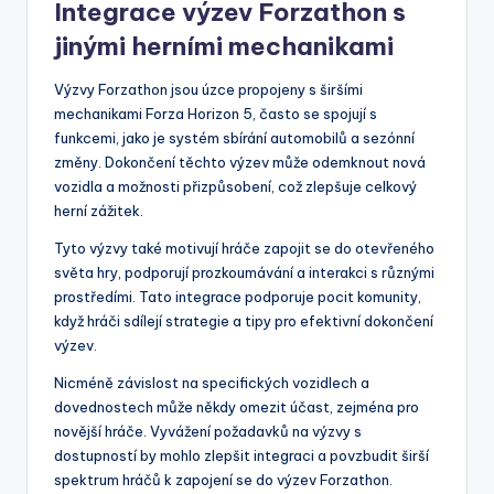
Integrace výzev Forzathon s
jinými herními mechanikami
Výzvy Forzathon jsou úzce propojeny s širšími
mechanikami Forza Horizon 5, často se spojují s
funkcemi, jako je systém sbírání automobilů a sezónní
změny. Dokončení těchto výzev může odemknout nová
vozidla a možnosti přizpůsobení, což zlepšuje celkový
herní zážitek.
Tyto výzvy také motivují hráče zapojit se do otevřeného
světa hry, podporují prozkoumávání a interakci s různými
prostředími. Tato integrace podporuje pocit komunity,
když hráči sdílejí strategie a tipy pro efektivní dokončení
výzev.
Nicméně závislost na specifických vozidlech a
dovednostech může někdy omezit účast, zejména pro
novější hráče. Vyvážení požadavků na výzvy s
dostupností by mohlo zlepšit integraci a povzbudit širší
spektrum hráčů k zapojení se do výzev Forzathon.