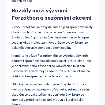
sezónních cílů.
Rozdíly mezi výzvami
Forzathon a sezónními akcemi
Výzvy Forzathon se obvykle zaměřují na specifické úkoly,
které musí hráči splnit v omezeném časovém rámci,
často zdůrazňující jedinečné herní mechaniky. Naopak
sezónní akce mohou zahrnovat různé výzvy, které lze
dokončit vlastním tempem během sezóny.
Kromě toho výzvy Forzathon často vyžadují, aby hráči
používali specifická vozidla nebo splnili určité akce, jako
je driftování nebo závodění na konkrétních místech.
Sezónní akce však mají tendenci mít širší cíle, které lze
řešit s širším spektrem vozidel a strategií.
Odměny za výzvy Forzathon jsou obvykle okamžité a
mohou zahrnovat exkluzivní předměty, zatímco sezónní
akce často poskytují kumulativní odměny, které se
hromadí v průběhu času, což motivuje k pokračující
účasti.