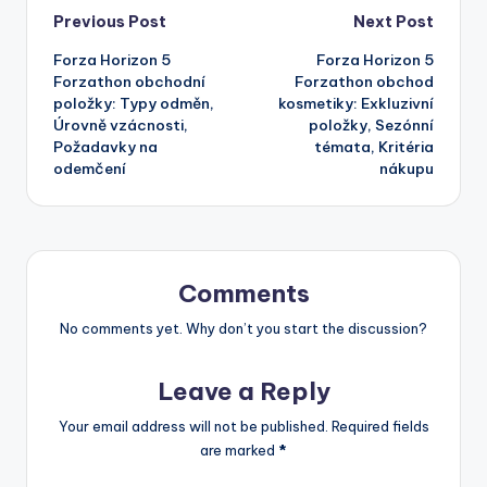
Post
Previous Post
Next Post
Forza Horizon 5
Forza Horizon 5
navigation
Forzathon obchodní
Forzathon obchod
položky: Typy odměn,
kosmetiky: Exkluzivní
Úrovně vzácnosti,
položky, Sezónní
Požadavky na
témata, Kritéria
odemčení
nákupu
Comments
No comments yet. Why don’t you start the discussion?
Leave a Reply
Your email address will not be published.
Required fields
are marked
*