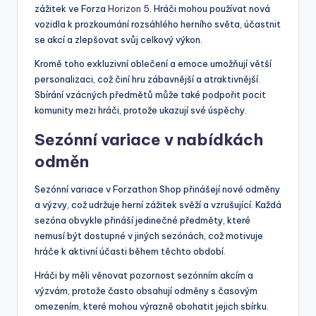
zážitek ve Forza
Horizon 5
. Hráči mohou používat nová
vozidla k prozkoumání rozsáhlého herního světa, účastnit
se akcí a zlepšovat svůj celkový výkon.
Kromě toho exkluzivní oblečení a emoce umožňují větší
personalizaci, což činí hru zábavnější a atraktivnější.
Sbírání vzácných předmětů může také podpořit pocit
komunity mezi hráči, protože ukazují své úspěchy.
Sezónní variace v nabídkách
odměn
Sezónní variace v Forzathon Shop přinášejí nové odměny
a výzvy, což udržuje herní zážitek svěží a vzrušující. Každá
sezóna obvykle přináší jedinečné předměty, které
nemusí být dostupné v jiných sezónách, což motivuje
hráče k aktivní účasti během těchto období.
Hráči by měli věnovat pozornost sezónním akcím a
výzvám, protože často obsahují odměny s časovým
omezením, které mohou výrazně obohatit jejich sbírku.