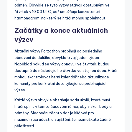
odměn. Obvykle se tyto výzvy stávají dostupnými ve
čtvrtek v 10:00 UTC, což umožňuje konzistentní
harmonogram, na který se hráči mohou spolehnout.
Začátky a konce aktuálních
výzev
Aktuální výzvy Forzathon probíhají od posledního
obnovení do dalšího, obvykle trvají jeden týden.
Například pokud se výzvy obnovují ve čtvrtek, budou
dostupné do následujícího čtvrtka ve stejnou dobu. Hráči
mohou zkontrolovat herní kalendář nebo aktualizace
komunity pro konkrétní data týkající se probíhajících
výzev.
Každá výzva obvykle obsahuje sadu úkolů, které musí
hráči splnit v tomto časovém rámci, aby získali body a
odměny. Sledování těchto dat je klíčové pro
maximalizaci účasti a zajištění, že nezmeškáte žádné
příležitosti.