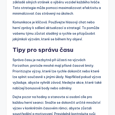
základě silných stránek a výběru vozidel každého hráče.
Tato strategie může pomoci maximalizovat efektivitu a
minimalizovat čas strávený na úkolech.
Komunikace je klíčová. Používejte hlasový chat nebo
herní zprávy k sdílení aktualizací a strategií. To pomůže
vašemu týmu zůstat sladěný a rychle se přizpůsobit
jakýmkoli výzvám, které se během hry objeví.
Tipy pro správu času
Správa času je nezbytná při účasti na výzvách
Forzathon, protože mnohé mají přísné časové limity.
Prioritizujte výzvy, které lze rychle dokončit nebo které
lze splnit současně s jinými úkoly. Například pokud výzva
vyžaduje, abyste vyhráli závod, hledejte akce, které také
nabízejí bonusové body nebo odměny.
Dejte pozor na hodiny a stanovte si osobní cíle pro
každou herní seanci. Snažte se dokončit určité množství
výzev v konkrétním časovém rámci, abyste zůstali
soustředění a motivovaní. Pravidelně kontrolujte svůj