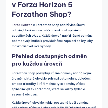
v Forza Horizon 5
Forzathon Shop?
Forza Horizon
5 Forzathon Shop nabízí více úrovní
odměn, které mohou hráči odemknout splněním
specifických výzev. Každá úroveň nabízí různé odměny,
což motivuje hráče k pravidelnému zapojení do hry, aby
maximalizovali své výhody.
Přehled dostupných odměn
pro každou úroveň
Forzathon Shop poskytuje různé odměny napříč svými
úrovněmi, které obvykle zahrnují automobily, oblečení,
emoce a kredity. Hráči mohou tyto odměny získat
splněním výzev Forzathon, které se každý týden a
sezónně obnovují.
Každá úroveň obvykle nabízí postupně lepší odměny,
přičemž první úroveň obsahuje běžnější předměty a vyšší