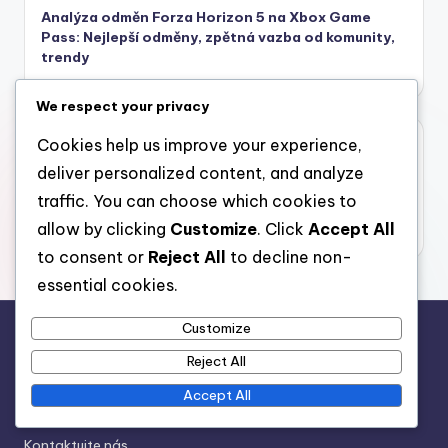
Analýza odměn Forza Horizon 5 na Xbox Game
Pass: Nejlepší odměny, zpětná vazba od komunity,
trendy
We respect your privacy
Archiv
Cookies help us improve your experience,
deliver personalized content, and analyze
March 2026
traffic. You can choose which cookies to
February 2026
allow by clicking
Customize
. Click
Accept All
to consent or
Reject All
to decline non-
essential cookies.
Customize
Právní informace
Reject All
Vaše soukromí
Accept All
Zásady používání souborů cookie
Kontaktujte nás