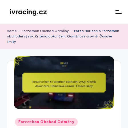
ivracing.cz
Skip
to
content
Home
-
Forzathon Obchod Odměny
-
Forza Horizon 5 Forzathon
obchodní výzvy: Kritéria dokončení, Odměnové úrovně, Časové
limity
Posted
Forzathon Obchod Odměny
in