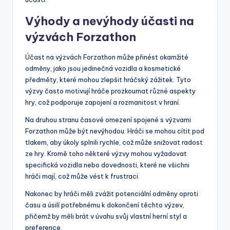
Výhody a nevýhody účasti na
výzvách Forzathon
Účast na výzvách Forzathon může přinést okamžité
odměny, jako jsou jedinečná vozidla a kosmetické
předměty, které mohou zlepšit hráčský zážitek. Tyto
výzvy často motivují hráče prozkoumat různé aspekty
hry, což podporuje zapojení a rozmanitost v hraní.
Na druhou stranu časové omezení spojené s výzvami
Forzathon může být nevýhodou. Hráči se mohou cítit pod
tlakem, aby úkoly splnili rychle, což může snižovat radost
ze hry. Kromě toho některé výzvy mohou vyžadovat
specifická vozidla nebo dovednosti, které ne všichni
hráči mají, což může vést k frustraci.
Nakonec by hráči měli zvážit potenciální odměny oproti
času a úsilí potřebnému k dokončení těchto výzev,
přičemž by měli brát v úvahu svůj vlastní herní styl a
preference.