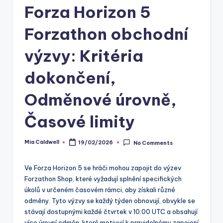
Forza Horizon 5
Forzathon obchodní
výzvy: Kritéria
dokončení,
Odměnové úrovně,
Časové limity
Mia Caldwell
19/02/2026
No Comments
Posted
by
Ve Forza Horizon 5 se hráči mohou zapojit do výzev
Forzathon Shop, které vyžadují splnění specifických
úkolů v určeném časovém rámci, aby získali různé
odměny. Tyto výzvy se každý týden obnovují, obvykle se
stávají dostupnými každé čtvrtek v 10:00 UTC a obsahují
více úrovní odměn, které motivují k pravidelnému zapojení