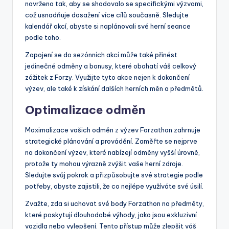
navrženo tak, aby se shodovalo se specifickými výzvami,
což usnadňuje dosažení více cílů současně. Sledujte
kalendář akcí, abyste si naplánovali své herní seance
podle toho.
Zapojení se do sezónních akcí může také přinést
jedinečné odměny a bonusy, které obohatí váš celkový
zážitek z Forzy. Využijte tyto akce nejen k dokončení
výzev, ale také k získání dalších herních měn a předmětů.
Optimalizace odměn
Maximalizace vašich odměn z výzev Forzathon zahrnuje
strategické plánování a provádění. Zaměřte se nejprve
na dokončení výzev, které nabízejí odměny vyšší úrovně,
protože ty mohou výrazně zvýšit vaše herní zdroje.
Sledujte svůj pokrok a přizpůsobujte své strategie podle
potřeby, abyste zajistili, že co nejlépe využíváte své úsilí.
Zvažte, zda si uchovat své body Forzathon na předměty,
které poskytují dlouhodobé výhody, jako jsou exkluzivní
vozidla nebo vylepšení. Tento přístup může zlepšit váš