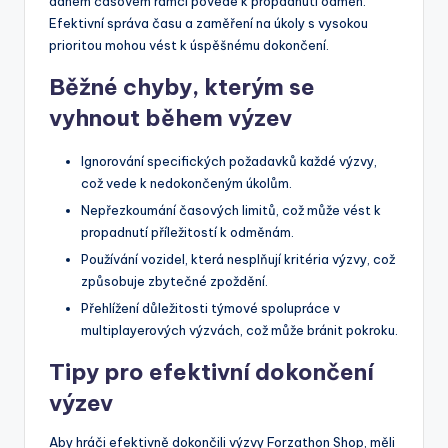
daném časovém rámci povede k propadnutí odměn.
Efektivní správa času a zaměření na úkoly s vysokou
prioritou mohou vést k úspěšnému dokončení.
Běžné chyby, kterým se
vyhnout během výzev
Ignorování specifických požadavků každé výzvy,
což vede k nedokončeným úkolům.
Nepřezkoumání časových limitů, což může vést k
propadnutí příležitostí k odměnám.
Používání vozidel, která nesplňují kritéria výzvy, což
způsobuje zbytečné zpoždění.
Přehlížení důležitosti týmové spolupráce v
multiplayerových výzvách, což může bránit pokroku.
Tipy pro efektivní dokončení
výzev
Aby hráči efektivně dokončili výzvy Forzathon Shop, měli