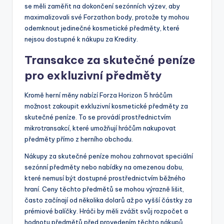
se měli zaměřit na dokončení sezónních výzev, aby
maximalizovali své Forzathon body, protože ty mohou
odemknout jedinečné kosmetické předměty, které
nejsou dostupné k nákupu za Kredity.
Transakce za skutečné peníze
pro exkluzivní předměty
Kromě herní měny nabízí Forza Horizon 5 hráčům
možnost zakoupit exkluzivní kosmetické předměty za
skutečné peníze. To se provádí prostřednictvím
mikrotransakcí, které umožňují hráčům nakupovat
předměty přímo z herního obchodu.
Nákupy za skutečné peníze mohou zahrnovat speciální
sezónní předměty nebo nabídky na omezenou dobu,
které nemusí být dostupné prostřednictvím běžného
hraní. Ceny těchto předmětů se mohou výrazně lišit,
často začínají od několika dolarů až po vyšší částky za
prémiové balíčky. Hráči by měli zvážit svůj rozpočet a
hodnotu předmětů před provedením těchto nákupů.