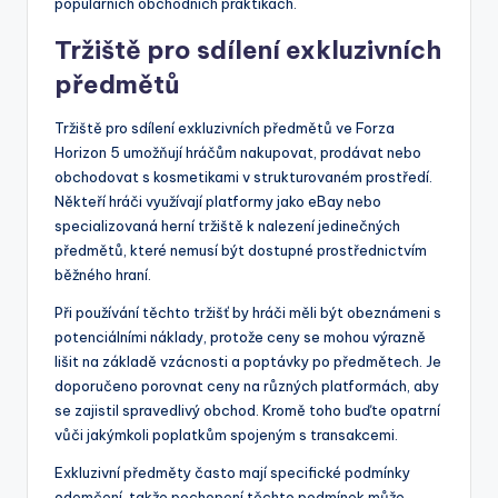
populárních obchodních praktikách.
Tržiště pro sdílení exkluzivních
předmětů
Tržiště pro sdílení exkluzivních předmětů ve Forza
Horizon 5 umožňují hráčům nakupovat, prodávat nebo
obchodovat s kosmetikami v strukturovaném prostředí.
Někteří hráči využívají platformy jako eBay nebo
specializovaná herní tržiště k nalezení jedinečných
předmětů, které nemusí být dostupné prostřednictvím
běžného hraní.
Při používání těchto tržišť by hráči měli být obeznámeni s
potenciálními náklady, protože ceny se mohou výrazně
lišit na základě vzácnosti a poptávky po předmětech. Je
doporučeno porovnat ceny na různých platformách, aby
se zajistil spravedlivý obchod. Kromě toho buďte opatrní
vůči jakýmkoli poplatkům spojeným s transakcemi.
Exkluzivní předměty často mají specifické podmínky
odemčení, takže pochopení těchto podmínek může