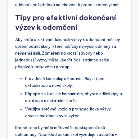
události, což přidává naléhavost k procesu odemykání.
Tipy pro efektivní dokončení
výzev k odemčení
Aby hráči efektivně dokončili výzvy k odemčení, měli by
upřednostnit úkoly, které nabízejí nejvyšší odměny za
nejmenší úsilí. Zaměření na kratší závody nebo
jednodušší výzvy může ušetřit čas, zatímco stále
přispívá k celkovému postupu.
Pravidelně kontrolujte Festival Playlist pro
aktualizace a nové úkoly.
Připojte se k online komunitám, abyste sdíleli tipy a
strategie s ostatními hráči.
Využijte správná vozidla pro specifické výzvy,
abyste maximalizovali výkon.
Kromě toho by hráči měli zvážit seskupení úkolů
dohromady. Například pokud úkol vyžaduje závodění v