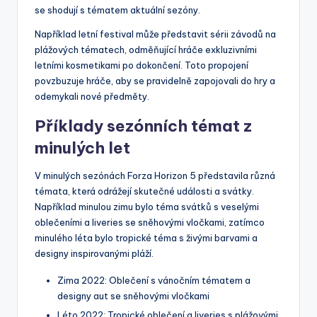
se shodují s tématem aktuální sezóny.
Například letní festival může představit sérii závodů na
plážových tématech, odměňující hráče exkluzivními
letními kosmetikami po dokončení. Toto propojení
povzbuzuje hráče, aby se pravidelně zapojovali do hry a
odemykali nové předměty.
Příklady sezónních témat z
minulých let
V minulých sezónách Forza Horizon 5 představila různá
témata, která odrážejí skutečné události a svátky.
Například minulou zimu bylo téma svátků s veselými
oblečeními a liveries se sněhovými vločkami, zatímco
minulého léta bylo tropické téma s živými barvami a
designy inspirovanými pláží.
Zima 2022: Oblečení s vánočním tématem a
designy aut se sněhovými vločkami
Léto 2022: Tropické oblečení a liveries s plážovými