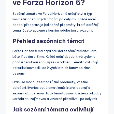
ve Forza Horizon 5?
Sezónní témata ve Forza Horizon 5 určují styl a typ
kosmetik dostupných hráčům po celý rok. Každé roční
období představuje jedinečné předměty, které odrážejí
téma, často spojené s herními událostmi a výzvami.
Přehled sezónních témat
Forza Horizon 5 má čtyři odlišná sezónní témata: Jaro,
Léto, Podzim a Zima. Každé roční období trvá týden a
přináší čerstvou sadu výzev a odměn. Témata ovlivňují
estetiku kosmetik, od živých letních barev po zimní
designy.
Hráči se mohou těšit na různé předměty, včetně
oblečení, liveries aut a emotikonů, které rezonují s
sezónní atmosférou. Tato témata jsou navržena tak, aby
udržela hru zajímavou a vizuálně přitažlivou po celý rok.
Jak sezónní témata ovlivňují